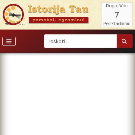
Rugpjūčio
7
Penktadienis