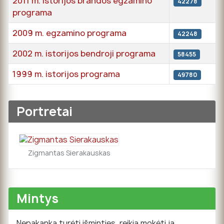
2011 m. istorijos brandos egzamino
42278
programa
2009 m. egzamino programa
42248
2002 m. istorijos bendroji programa
58455
1999 m. istorijos programa
49780
Straipsniai
Portretai
Zigmantas Sierakauskas
Mintys
Nepakanka turėti išminties, reikia mokėti ja