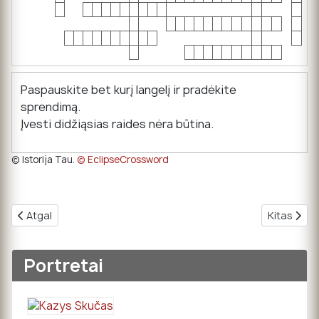
Paspauskite bet kurį langelį ir pradėkite
sprendimą.
Įvesti didžiąsias raides nėra būtina.
© Istorija Tau.
© EclipseCrossword
Ankstesnis straipsnis: 02. Viduramžių Lietuva
Kitas strai
Atgal
Kitas
Portretai