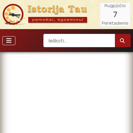
Rugpjūčio
7
Penktadienis