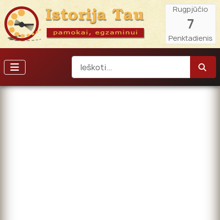
Rugpjūčio
7
Penktadienis