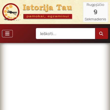
Rugpjūčio
9
Sekmadienis