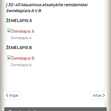
Į 32–40 klausimus atsakykite remdamiesi
žemėlapiais A ir B.
ŽEMĖLAPIS A
Žemėlapis A
ŽEMĖLAPIS B
Žemėlapis B
Ankstesnis straipsnis: 09. Tekstai, karikatūros /2004
Kitas stra
Atgal
Kitas