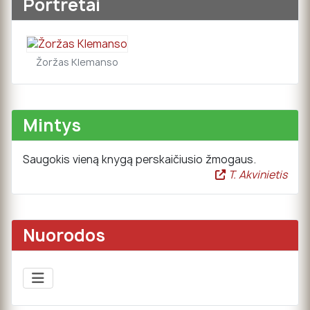
Portretai
Žoržas Klemanso
Mintys
Saugokis vieną knygą perskaičiusio žmogaus.
T. Akvinietis
Nuorodos