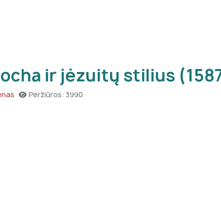
cha ir jėzuitų stilius (158
Menas
Peržiūros: 3990