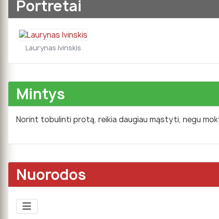
Portretai
Laurynas Ivinskis
Mintys
Norint tobulinti protą, reikia daugiau mąstyti, negu mok
Nuorodos