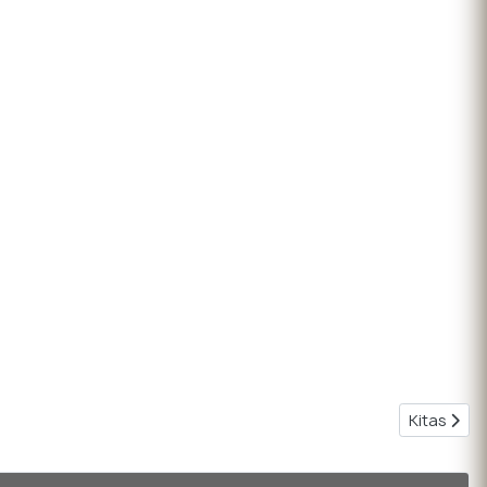
Kitas stra
Kitas