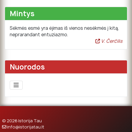
Mintys
Sėkmės esmė yra ėjimas iš vienos nesėkmės į kitą,
neprarandant entuziazmo.
V. Čerčilis
Nuorodos
© 2026 Istorija Tau
info@istorijatau.lt