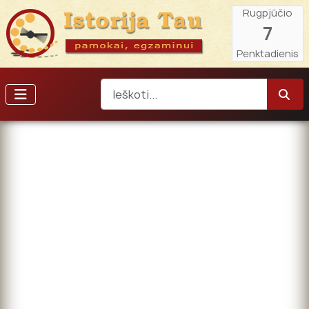
Rugpjūčio
7
Penktadienis