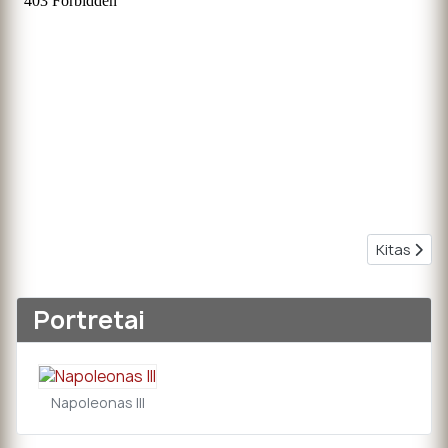
Kitas stra
Kitas
Portretai
Napoleonas III