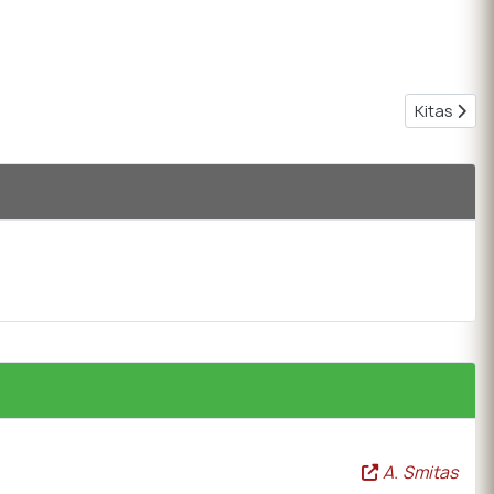
Kitas stra
Kitas
A. Smitas