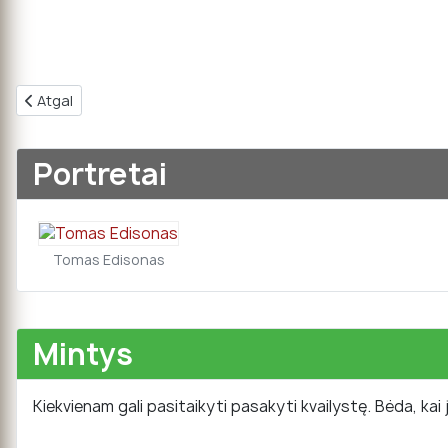
Ankstesnis straipsnis: Ką girdėjote apie M. Koperniką?
Atgal
Portretai
Tomas Edisonas
Mintys
Kiekvienam gali pasitaikyti pasakyti kvailystę. Bėda, kai