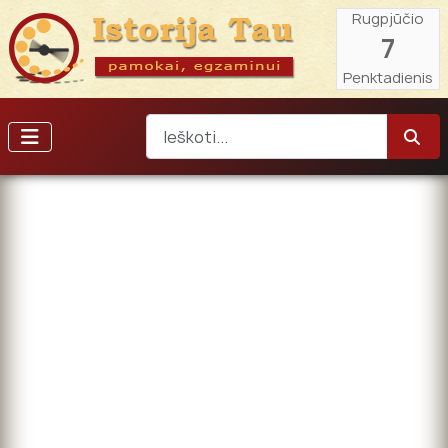
Rugpjūčio
7
Penktadienis