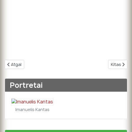
Ankstesnis straipsnis: Ką žinote apie Jogailą?
Kitas stra
Atgal
Kitas
Portretai
Imanuelis Kantas