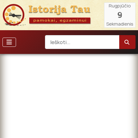
Rugpjūčio
9
Sekmadienis