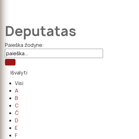
Deputatas
Paieška žodyne:
Visi
A
B
C
Č
D
E
F