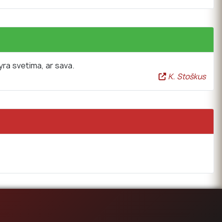
yra svetima, ar sava.
K. Stoškus