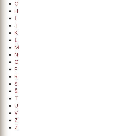
G
H
I
J
K
L
M
N
O
P
R
S
Š
T
U
V
Z
Ž