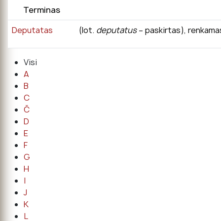
Terminas
Deputatas
(lot.
deputatus
– paskirtas), renkamas
Visi
A
B
C
Č
D
E
F
G
H
I
J
K
L