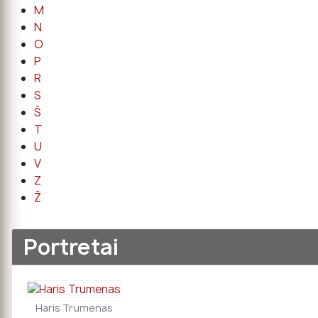
M
N
O
P
R
S
Š
T
U
V
Z
Ž
Portretai
Haris Trumenas