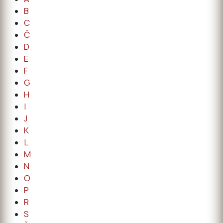
B
C
Č
D
E
F
G
H
I
J
K
L
M
N
O
P
R
S