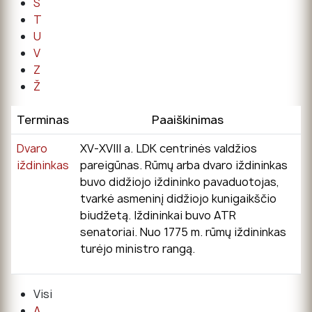
Š
T
U
V
Z
Ž
Terminas
Paaiškinimas
Dvaro
XV-XVIII a. LDK centrinės valdžios
iždininkas
pareigūnas. Rūmų arba dvaro iždininkas
buvo didžiojo iždininko pavaduotojas,
tvarkė asmeninį didžiojo kunigaikščio
biudžetą. Iždininkai buvo ATR
senatoriai. Nuo 1775 m. rūmų iždininkas
turėjo ministro rangą.
Visi
A