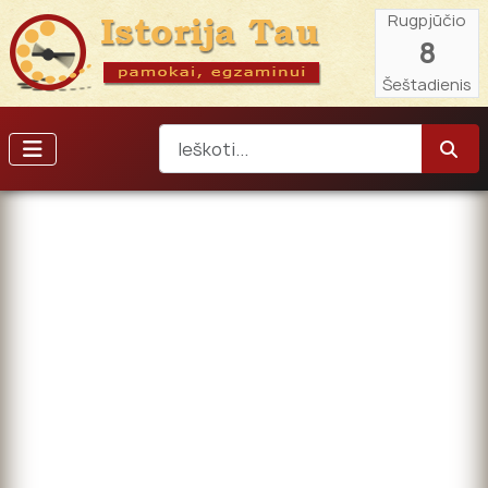
Rugpjūčio
8
Šeštadienis