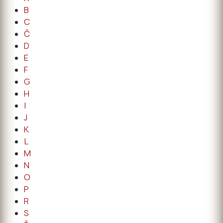
B
C
Č
D
E
F
G
H
I
J
K
L
M
N
O
P
R
S