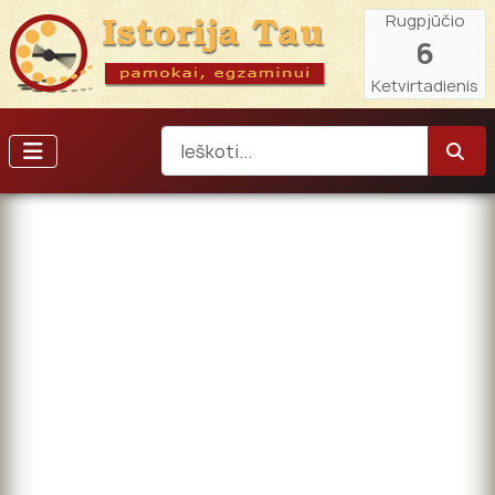
Rugpjūčio
6
Ketvirtadienis