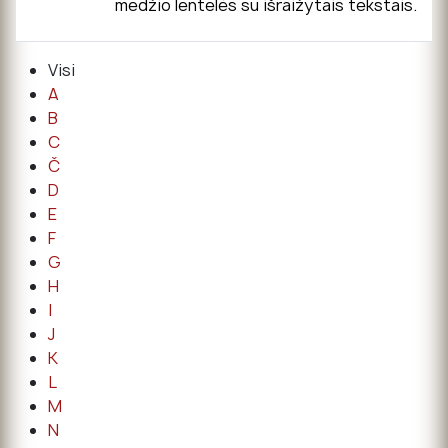
medžio lentelės su išraižytais tekstais.
Visi
A
B
C
Č
D
E
F
G
H
I
J
K
L
M
N