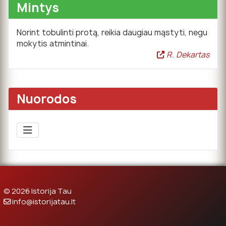
Mintys
Norint tobulinti protą, reikia daugiau mąstyti, negu
mokytis atmintinai.
R. Dekartas
Nuorodos
© 2026 Istorija Tau
info@istorijatau.lt