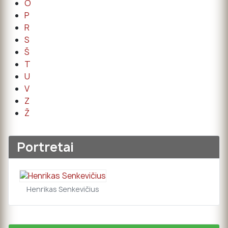
O
P
R
S
Š
T
U
V
Z
Ž
Portretai
Henrikas Senkevičius