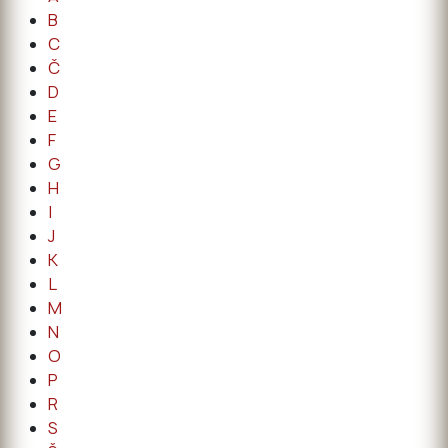
B
C
Č
D
E
F
G
H
I
J
K
L
M
N
O
P
R
S