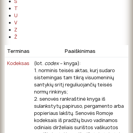
Š
T
U
V
Z
Ž
Terminas
Paaiškinimas
Kodeksas
(lot.
codex
– knyga):
1. norminis teisės aktas, kurį sudaro
sistemingas tam tikrą visuomeninių
santykių sritį reguliuojančių teisės
normų rinkinys;
2. senovės rankraštinė knyga iš
sulankstytų papiruso, pergamento arba
popieriaus lakštų. Senovės Romoje
kodeksais iš pradžių buvo vadinamos
odiniais dirželiais surištos vaškuotos