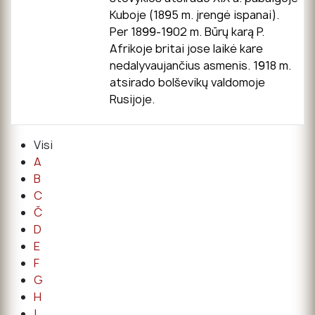
Kuboje (1895 m. įrengė ispanai).
Per 1899-1902 m. Būrų karą P.
Afrikoje britai jose laikė kare
nedalyvaujančius asmenis. 1918 m.
atsirado bolševikų valdomoje
Rusijoje.
Visi
A
B
C
Č
D
E
F
G
H
I