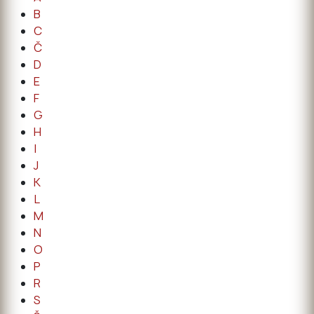
B
C
Č
D
E
F
G
H
I
J
K
L
M
N
O
P
R
S