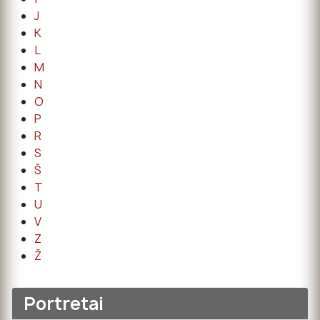
J
K
L
M
N
O
P
R
S
Š
T
U
V
Z
Ž
Portretai