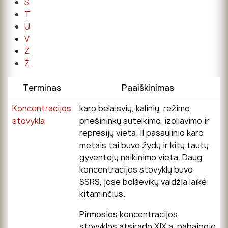
Š
T
U
V
Z
Ž
Terminas
Paaiškinimas
Koncentracijos
karo belaisvių, kalinių, režimo
stovykla
priešininkų sutelkimo, izoliavimo ir
represijų vieta. II pasaulinio karo
metais tai buvo žydų ir kitų tautų
gyventojų naikinimo vieta. Daug
koncentracijos stovyklų buvo
SSRS, jose bolševikų valdžia laikė
kitaminčius.
Pirmosios koncentracijos
stovyklos atsirado XIX a. pabaigoje