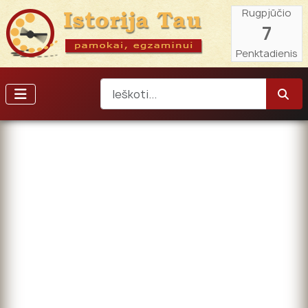
Rugpjūčio
7
Penktadienis