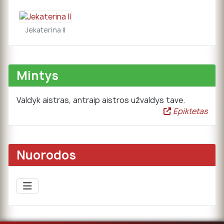
Jekaterina II
Mintys
Valdyk aistras, antraip aistros užvaldys tave.
Epiktetas
Nuorodos