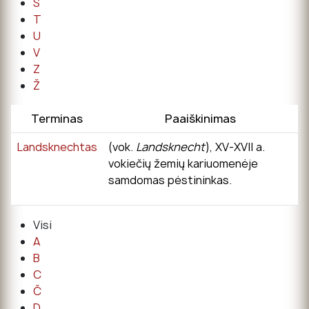
Š
T
U
V
Z
Ž
Terminas
Paaiškinimas
Landsknechtas
(vok.
Landsknecht
), XV-XVII a.
vokiečių žemių kariuomenėje
samdomas pėstininkas.
Visi
A
B
C
Č
D