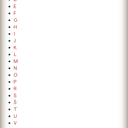
E
F
G
H
I
J
K
L
M
N
O
P
R
S
Š
T
U
V