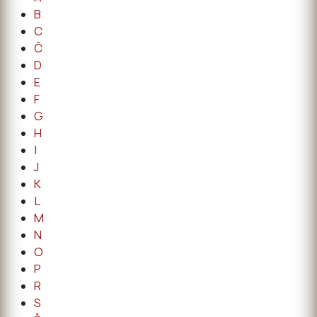
B
C
Č
D
E
F
G
H
I
J
K
L
M
N
O
P
R
S