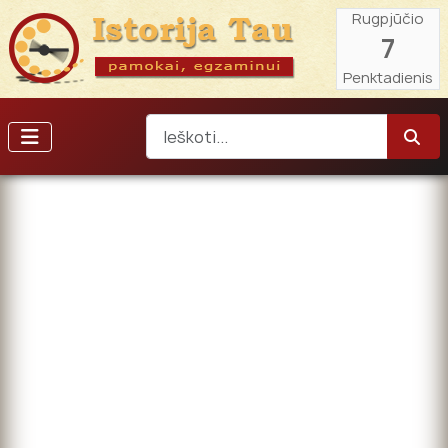
Rugpjūčio
7
Penktadienis