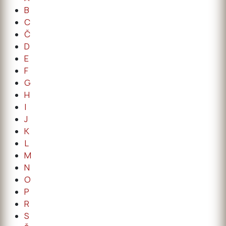
B
C
Č
D
E
F
G
H
I
J
K
L
M
N
O
P
R
S