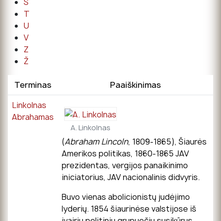
Š
T
U
V
Z
Ž
Terminas
Paaiškinimas
Linkolnas
Abrahamas
A. Linkolnas
(
Abraham Lincoln
, 1809-1865), Šiaurės
Amerikos politikas, 1860-1865 JAV
prezidentas, vergijos panaikinimo
iniciatorius, JAV nacionalinis didvyris.
Buvo vienas abolicionistų judėjimo
lyderių. 1854 šiaurinėse valstijose iš
įvairių politinių grupuočių susikūrus