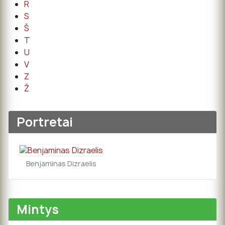
R
S
Š
T
U
V
Z
Ž
Portretai
Benjaminas Dizraelis
Mintys