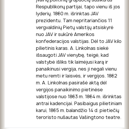
Respublikonų partijai, tapo vienu iš jos
lyderių. 1860 m. išrinktas JAV
prezidentu. Tam nepritariančios 11
vergvaldinių Pietų valstijų atsiskyrė
nuo JAV ir sukūrė Amerikos
konfederacijos valstijas. Dėl to JAV kilo
pilietinis karas. A. Linkolnas siekė
išsaugoti JAV vienybę, teigė, kad
valstybė išliks tik laimėjusi karą ir
panaikinusi vergija, nes ji negali vienu
metu remti ir laisvės, ir vergijos. 1862
m. A. Linkolnas pasirašė aktą dėl
vergijos panaikinimo pietinėse
valstijose nuo 1863 m. 1864 m. išrinktas
antrai kadencijai. Pasibaigus pilietiniam
karui, 1865 m. balandžio 14 d. pietiečių
teroristo nušautas Vašingtono teatre.