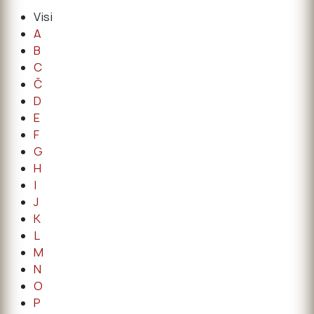
Visi
A
B
C
Č
D
E
F
G
H
I
J
K
L
M
N
O
P