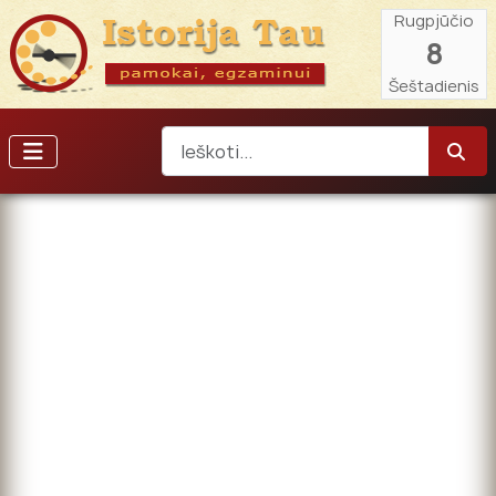
Rugpjūčio
8
Šeštadienis