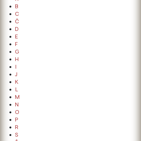
B
C
Č
D
E
F
G
H
I
J
K
L
M
N
O
P
R
S