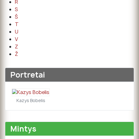
R
S
Š
T
U
V
Z
Ž
Portretai
Kazys Bobelis
Mintys