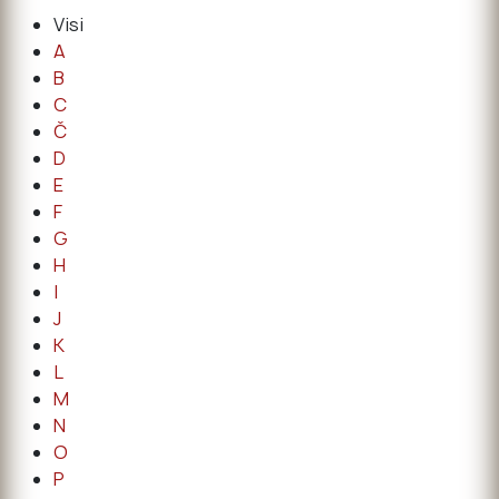
Visi
A
B
C
Č
D
E
F
G
H
I
J
K
L
M
N
O
P