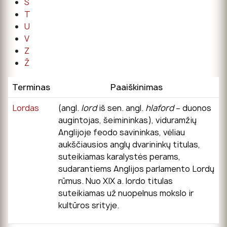
Š
T
U
V
Z
Ž
Terminas
Paaiškinimas
Lordas
(angl.
lord
iš sen. angl.
hlaford
– duonos
augintojas, šeimininkas), viduramžių
Anglijoje feodo savininkas, vėliau
aukščiausios anglų dvarininkų titulas,
suteikiamas karalystės perams,
sudarantiems Anglijos parlamento Lordų
rūmus. Nuo XIX a. lordo titulas
suteikiamas už nuopelnus mokslo ir
kultūros srityje.