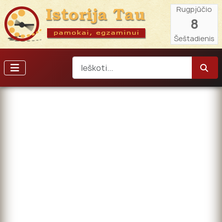
Rugpjūčio
8
Šeštadienis