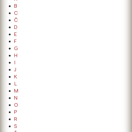
B
C
Č
D
E
F
G
H
I
J
K
L
M
N
O
P
R
S