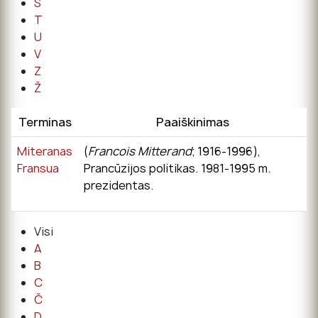
Š
T
U
V
Z
Ž
Terminas
Paaiškinimas
Miteranas
(
Francois Mitterand
; 1916-1996),
Fransua
Prancūzijos politikas. 1981-1995 m.
prezidentas.
Visi
A
B
C
Č
D