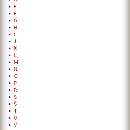
E
F
G
H
I
J
K
L
M
N
O
P
R
S
Š
T
U
V