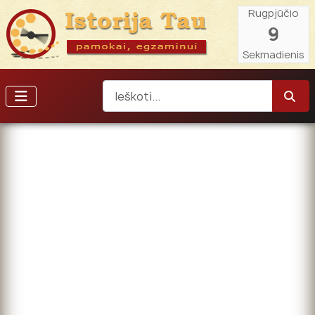
Rugpjūčio
9
Sekmadienis