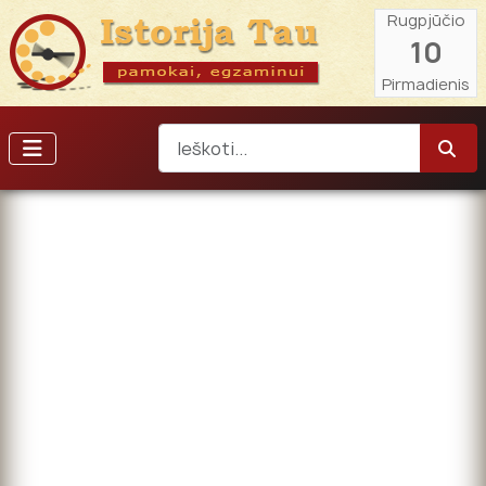
Rugpjūčio
10
Pirmadienis