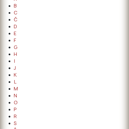
B
C
Č
D
E
F
G
H
I
J
K
L
M
N
O
P
R
S