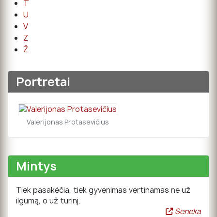
T
U
V
Z
Ž
Portretai
Valerijonas Protasevičius
Mintys
Tiek pasakėčia, tiek gyvenimas vertinamas ne už
ilgumą, o už turinį.
Seneka