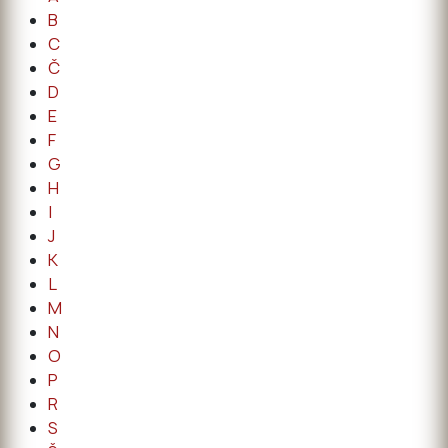
B
C
Č
D
E
F
G
H
I
J
K
L
M
N
O
P
R
S