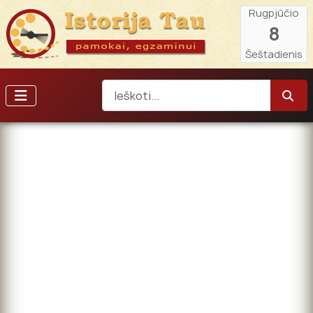
Rugpjūčio
8
Šeštadienis