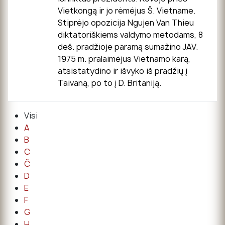
Vietkongą ir jo rėmėjus Š. Vietname.
Stiprėjo opozicija Ngujen Van Thieu
diktatoriškiems valdymo metodams, 8
deš. pradžioje paramą sumažino JAV.
1975 m. pralaimėjus Vietnamo karą,
atsistatydino ir išvyko iš pradžių į
Taivaną, po to į D. Britaniją.
Visi
A
B
C
Č
D
E
F
G
H