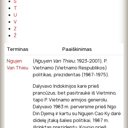
Š
T
U
V
Z
Ž
Terminas
Paaiškinimas
Ngujen
(
Nguyen Van Thieu
; 1923-2001), P.
Van Thieu
Vietnamo (Vietnamo Respublikos)
politikas, prezidentas (1967-1975).
Dalyvavo Indokinijos kare prieš
prancūzus, bet pasitraukė iš Vietmino,
tapo P. Vietnamo armijos generolu.
Dalyvavo 1963 m. perversme prieš Ngo
Din Djemą ir kartu su Ngujen Cao Ky darė
didelę įtaką šalies politikai, 1967 m.
išrinktas prezidentu. Kovojo prieš