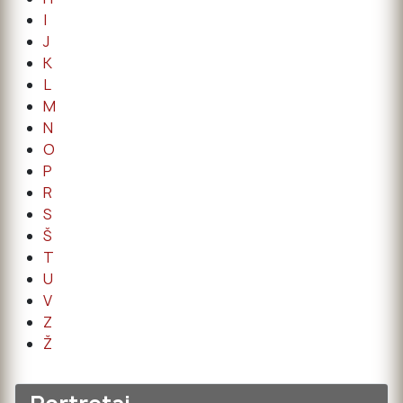
I
J
K
L
M
N
O
P
R
S
Š
T
U
V
Z
Ž