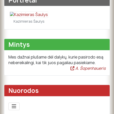
Portretai
Kazimieras Šaulys
Mintys
Mes dažnai plušame dėl dalykų, kurie pasirodo esą
nebereikalingi, kai tik juos pagaliau pasiekiame.
A. Šopenhaueris
Nuorodos