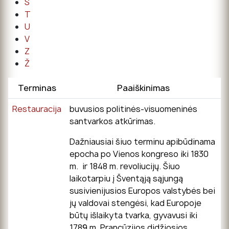
Š
T
U
V
Z
Ž
Terminas
Paaiškinimas
Restauracija
buvusios politinės-visuomeninės
santvarkos atkūrimas.
Dažniausiai šiuo terminu apibūdinama
epocha po Vienos kongreso iki 1830
m. ir 1848 m. revoliucijų. Šiuo
laikotarpiu į Šventąją sąjungą
susivienijusios Europos valstybės bei
jų valdovai stengėsi, kad Europoje
būtų išlaikyta tvarka, gyvavusi iki
1789 m. Prancūzijos didžiosios