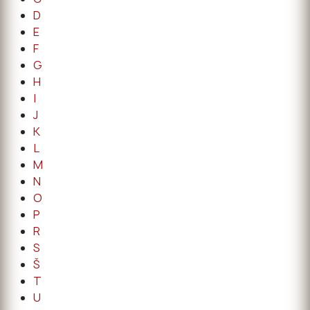
D
E
F
G
H
I
J
K
L
M
N
O
P
R
S
Š
T
U