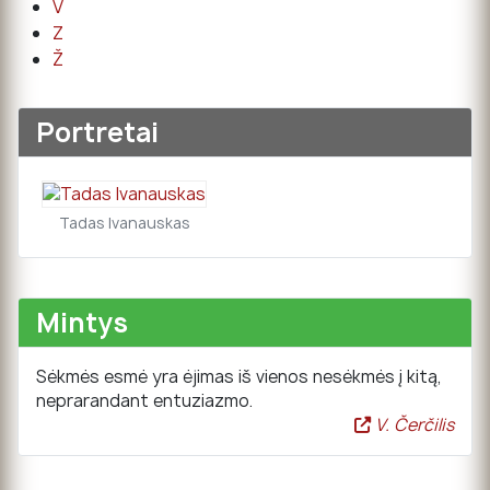
V
Z
Ž
Portretai
Tadas Ivanauskas
Mintys
Sėkmės esmė yra ėjimas iš vienos nesėkmės į kitą,
neprarandant entuziazmo.
V. Čerčilis