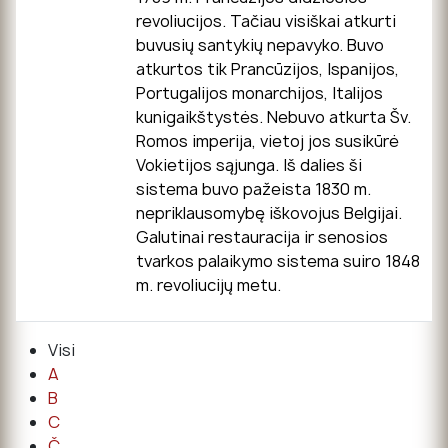
revoliucijos. Tačiau visiškai atkurti
buvusių santykių nepavyko. Buvo
atkurtos tik Prancūzijos, Ispanijos,
Portugalijos monarchijos, Italijos
kunigaikštystės. Nebuvo atkurta Šv.
Romos imperija, vietoj jos susikūrė
Vokietijos sąjunga. Iš dalies ši
sistema buvo pažeista 1830 m.
nepriklausomybę iškovojus Belgijai.
Galutinai restauracija ir senosios
tvarkos palaikymo sistema suiro 1848
m. revoliucijų metu.
Visi
A
B
C
Č