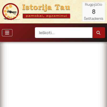
Rugpjūčio
8
Šeštadienis