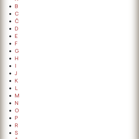
B
C
Č
D
E
F
G
H
I
J
K
L
M
N
O
P
R
S