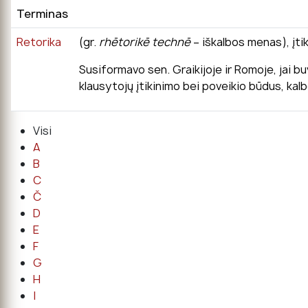
Terminas
Retorika
(gr.
rhētorikē technē
– iškalbos menas), įti
Susiformavo sen. Graikijoje ir Romoje, jai 
klausytojų įtikinimo bei poveikio būdus, ka
Visi
A
B
C
Č
D
E
F
G
H
I