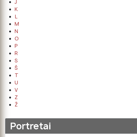
J
K
L
M
N
O
P
R
S
Š
T
U
V
Z
Ž
Portretai