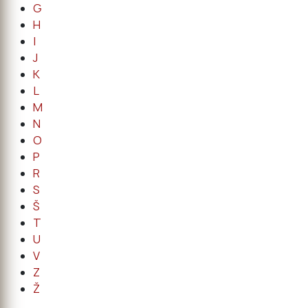
G
H
I
J
K
L
M
N
O
P
R
S
Š
T
U
V
Z
Ž