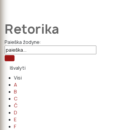
Retorika
Paieška žodyne:
Visi
A
B
C
Č
D
E
F