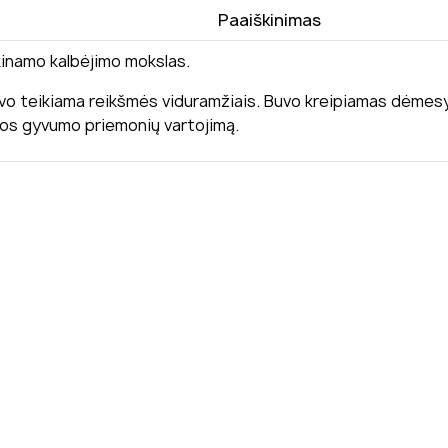
Paaiškinimas
kinamo kalbėjimo mokslas.
buvo teikiama reikšmės viduramžiais. Buvo kreipiamas dėmes
lbos gyvumo priemonių vartojimą.