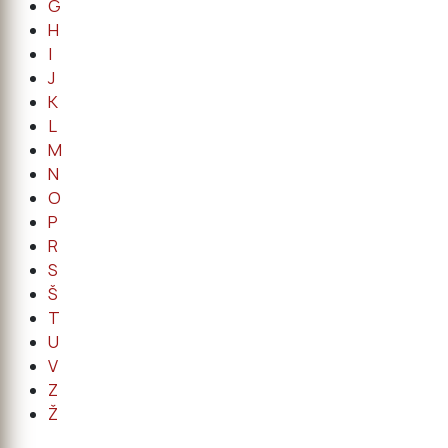
G
H
I
J
K
L
M
N
O
P
R
S
Š
T
U
V
Z
Ž