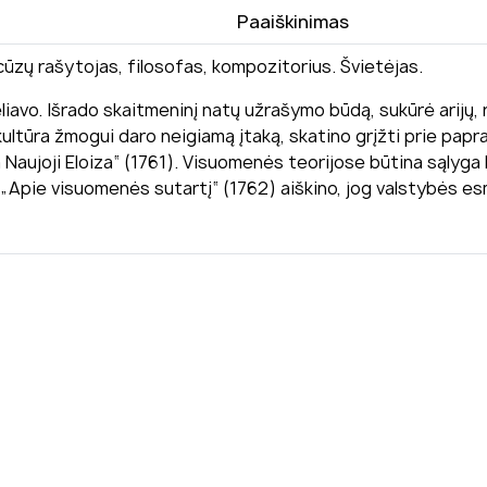
Paaiškinimas
cūzų rašytojas, filosofas, kompozitorius. Švietėjas.
avo. Išrado skaitmeninį natų užrašymo būdą, sukūrė arijų, 
 kultūra žmogui daro neigiamą įtaką, skatino grįžti prie pa
a Naujoji Eloiza“ (1761). Visuomenės teorijose būtina sąlyga 
ą „Apie visuomenės sutartį“ (1762) aiškino, jog valstybės e