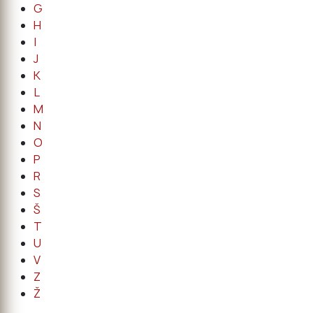
G
H
I
J
K
L
M
N
O
P
R
S
Š
T
U
V
Z
Ž