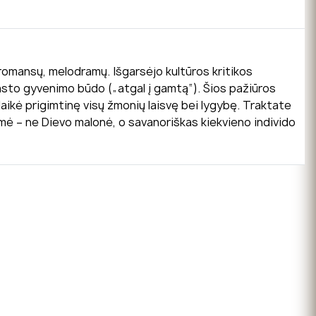
romansų, melodramų. Išgarsėjo kultūros kritikos
prasto gyvenimo būdo („atgal į gamtą“). Šios pažiūros
laikė prigimtinę visų žmonių laisvę bei lygybę. Traktate
smė – ne Dievo malonė, o savanoriškas kiekvieno individo