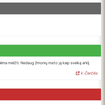
 galima melžti. Nedaug žmonių mato ją kaip sveiką arklį,
V. Čerčilis