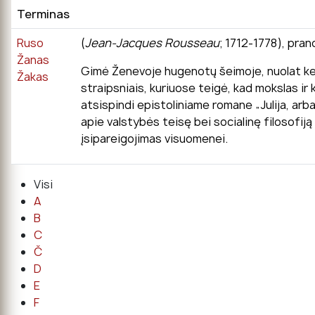
Terminas
Ruso
(
Jean-Jacques Rousseau
; 1712-1778), pran
Žanas
Gimė Ženevoje hugenotų šeimoje, nuolat keli
Žakas
straipsniais, kuriuose teigė, kad mokslas ir
atsispindi epistoliniame romane „Julija, arb
apie valstybės teisę bei socialinę filosofij
įsipareigojimas visuomenei.
Visi
A
B
C
Č
D
E
F