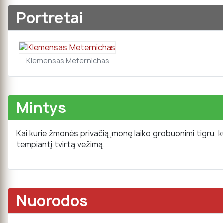
Portretai
Klemensas Meternichas
Mintys
Kai kurie žmonės privačią įmonę laiko grobuonimi tigru, kur
tempiantį tvirtą vežimą.
Nuorodos