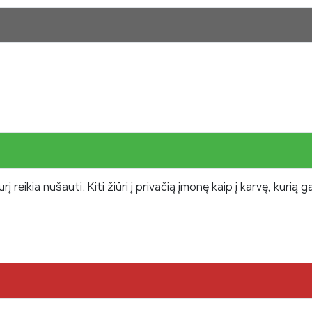
į reikia nušauti. Kiti žiūri į privačią įmonę kaip į karvę, kurią