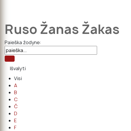
Ruso Žanas Žakas
Paieška žodyne:
Visi
A
B
C
Č
D
E
F