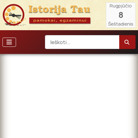
Rugpjūčio
8
Šeštadienis