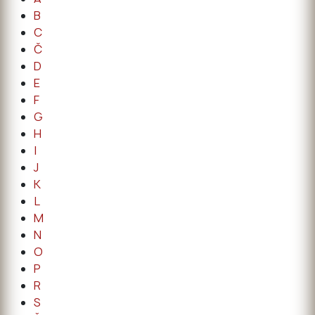
B
C
Č
D
E
F
G
H
I
J
K
L
M
N
O
P
R
S