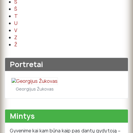
S
Š
T
U
V
Z
Ž
Portretai
Georgijus Žukovas
Mintys
Gyvenime kai kam būna kaip pas dantų gydytoją –