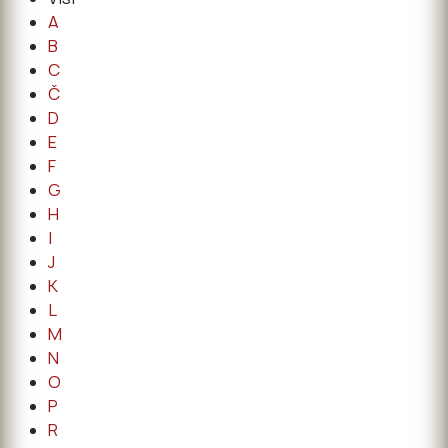
A
B
C
Č
D
E
F
G
H
I
J
K
L
M
N
O
P
R