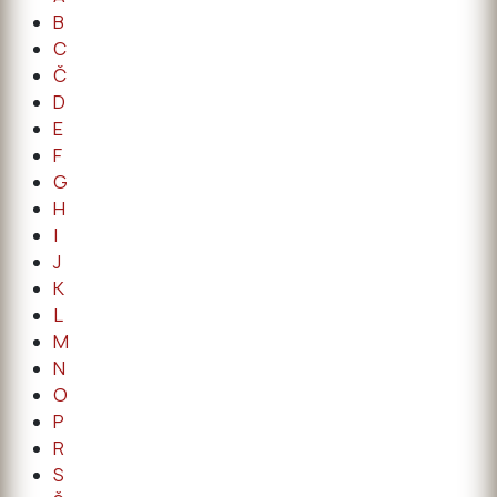
B
C
Č
D
E
F
G
H
I
J
K
L
M
N
O
P
R
S