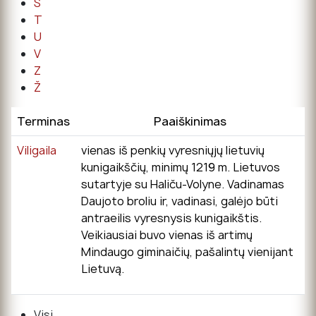
Š
T
U
V
Z
Ž
Terminas
Paaiškinimas
Viligaila
vienas iš penkių vyresniųjų lietuvių
kunigaikščių, minimų 1219 m. Lietuvos
sutartyje su Haliču-Volyne. Vadinamas
Daujoto broliu ir, vadinasi, galėjo būti
antraeilis vyresnysis kunigaikštis.
Veikiausiai buvo vienas iš artimų
Mindaugo giminaičių, pašalintų vienijant
Lietuvą.
Visi