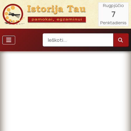
Rugpjūčio
7
Penktadienis