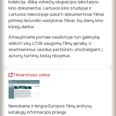
kolekcija, išlikę vokiečių okupacijos laikotarpio
kino dokumentai, Lietuvos kino studijoje ir
Lietuvos televizijoje sukurti dokumentiniai filmai,
pirmieji lietuviški vaidybiniai filmai, šių dienų kino
kūrėjų darbai.
Atnaujintame portale naudotojai turi galimybę
ieškoti visų LCVA saugomų filmų aprašų, o
skaitmeninius vaizdus peržiūrėti, atsižvelgiant į
autorių turtinių teisių ribojimus.
Filmarchives online
Nemokama ir lengva Europos filmų archyvų
katalogų informacijos prieiga.