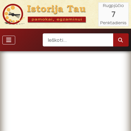
Rugpjūčio
7
Penktadienis