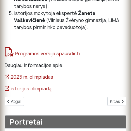
tarybos narys).
Istorijos mokytoja ekspertė
Žaneta
Vaškevičienė
(Vilniaus Žvėryno gimnazija, LIMA
tarybos pirmininko pavaduotoja).
Programos versija spausdinti
Daugiau informacijos apie:
2025 m. olimpiadas
istorijos olimpiadą
Ankstesnis straipsnis: 2024 metų XXXIII Lietuvos mokinių ist
Kitas stra
Atgal
Kitas
Portretai