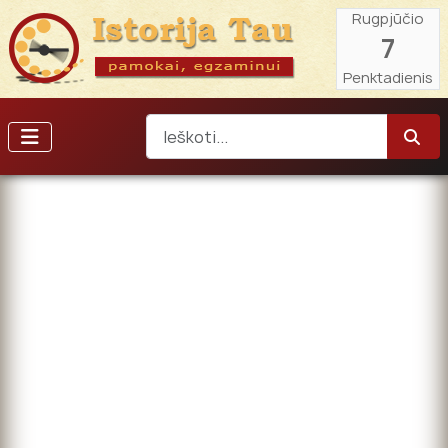
Rugpjūčio
7
Penktadienis