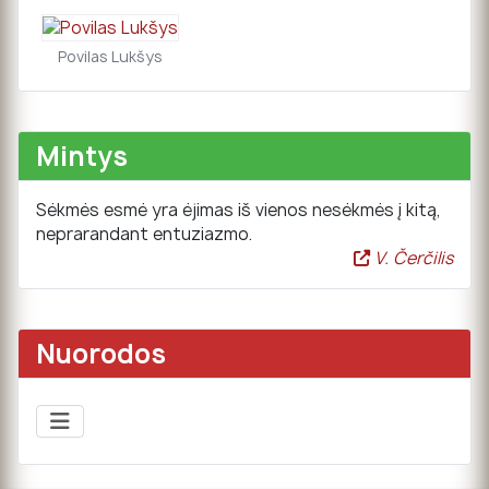
Povilas Lukšys
Mintys
Sėkmės esmė yra ėjimas iš vienos nesėkmės į kitą,
neprarandant entuziazmo.
V. Čerčilis
Nuorodos