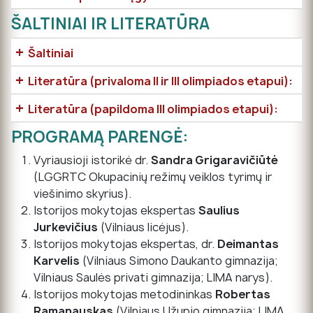
ŠALTINIAI IR LITERATŪRA
+
Šaltiniai
+
Literatūra (privaloma II ir III olimpiados etapui):
+
Literatūra (papildoma III olimpiados etapui):
PROGRAMĄ PARENGĖ:
Vyriausioji istorikė dr.
Sandra Grigaravičiūtė
(LGGRTC Okupacinių režimų veiklos tyrimų ir
viešinimo skyrius).
Istorijos mokytojas ekspertas
Saulius
Jurkevičius
(Vilniaus licėjus).
Istorijos mokytojas ekspertas, dr.
Deimantas
Karvelis
(Vilniaus Simono Daukanto gimnazija;
Vilniaus Saulės privati gimnazija; LIMA narys).
Istorijos mokytojas metodininkas
Robertas
Ramanauskas
(Vilniaus Užupio gimnazija; LIMA