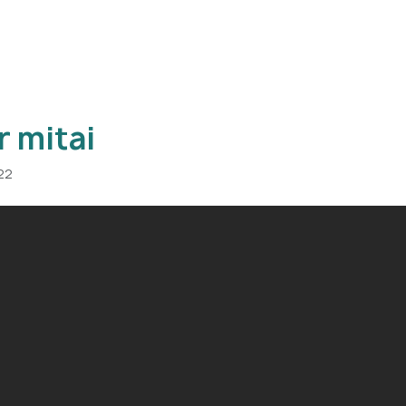
r mitai
22