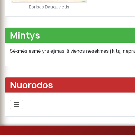
Borisas Dauguvietis
Mintys
Sėkmės esmė yra ėjimas iš vienos nesėkmės į kitą, nep
Nuorodos