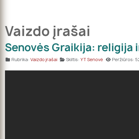
Vaizdo įrašai
Senovės Graikija: religija i
Rubrika:
Vaizdo įrašai
Skiltis:
YT Senovė
Peržiūros: 5