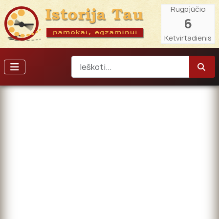
Rugpjūčio
6
Ketvirtadienis