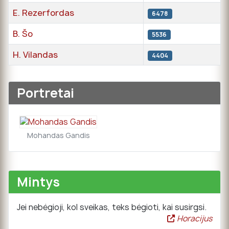
E. Rezerfordas
6478
B. Šo
5536
H. Vilandas
4404
Straipsniai
Portretai
Mohandas Gandis
Mintys
Jei nebėgioji, kol sveikas, teks bėgioti, kai susirgsi.
Horacijus