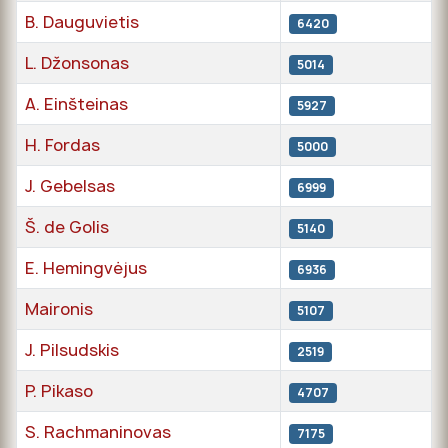
B. Dauguvietis
6420
L. Džonsonas
5014
A. Einšteinas
5927
H. Fordas
5000
J. Gebelsas
6999
Š. de Golis
5140
E. Hemingvėjus
6936
Maironis
5107
J. Pilsudskis
2519
P. Pikaso
4707
S. Rachmaninovas
7175