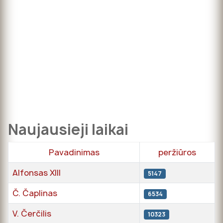
Naujausieji laikai
Pavadinimas
peržiūros
Alfonsas XIII
5147
Č. Čaplinas
6534
V. Čerčilis
10323