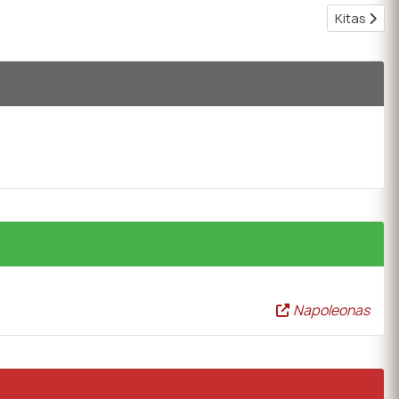
Kitas strai
Kitas
Napoleonas