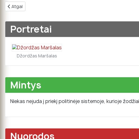
Ankstesnis straipsnis: Jurgis II
Atgal
Portretai
Džordžas Maršalas
Mintys
Niekas nejuda į priekį politinėje sistemoje, kurioje žodžia
Nuorodos