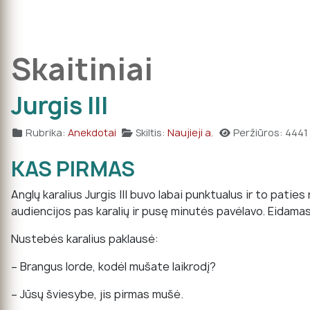
Skaitiniai
Jurgis III
Rubrika:
Anekdotai
Skiltis:
Naujieji a.
Peržiūros: 4441
KAS PIRMAS
Anglų karalius Jurgis III buvo labai punktualus ir to pati
audiencijos pas karalių ir pusę minutės pavėlavo. Eidamas p
Nustebės karalius paklausė:
– Brangus lorde, kodėl mušate laikrodį?
– Jūsų šviesybe, jis pirmas mušė.