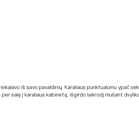
es reikalavo iš savo pavaldinių. Karaliaus punktualumu ypač s
er salę į karaliaus kabinetą, išgirdo laikrodį mušant dvylika.