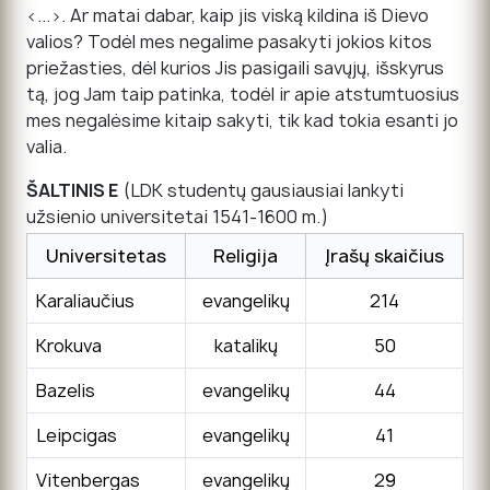
<...>. Ar matai dabar, kaip jis viską kildina iš Dievo
valios? Todėl mes negalime pasakyti jokios kitos
priežasties, dėl kurios Jis pasigaili savųjų, išskyrus
tą, jog Jam taip patinka, todėl ir apie atstumtuosius
mes negalėsime kitaip sakyti, tik kad tokia esanti jo
valia.
ŠALTINIS E
(LDK studentų gausiausiai lankyti
užsienio universitetai 1541-1600 m.)
Universitetas
Religija
Įrašų skaičius
Karaliaučius
evangelikų
214
Krokuva
katalikų
50
Bazelis
evangelikų
44
Leipcigas
evangelikų
41
Vitenbergas
evangelikų
29