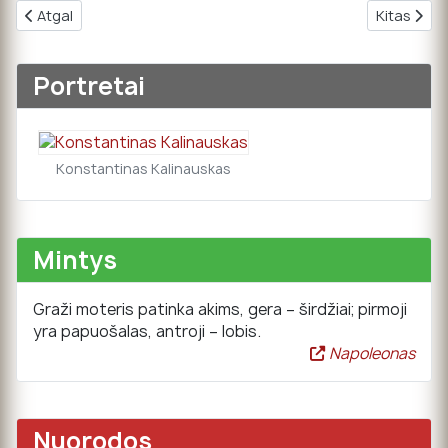
Ankstesnis straipsnis: 03. Tekstas, žemėlapis /2001
Kitas stra
Atgal
Kitas
Portretai
Konstantinas Kalinauskas
Mintys
Graži moteris patinka akims, gera – širdžiai; pirmoji
yra papuošalas, antroji – lobis.
Napoleonas
Nuorodos