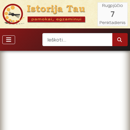
Rugpjūčio
7
Penktadienis