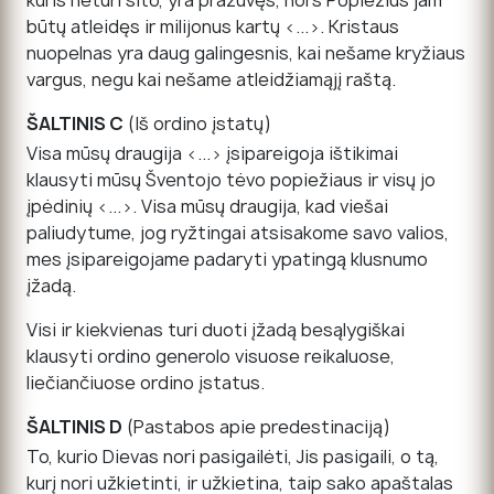
būtų atleidęs ir milijonus kartų <...>. Kristaus
nuopelnas yra daug galingesnis, kai nešame kryžiaus
vargus, negu kai nešame atleidžiamąjį raštą.
ŠALTINIS C
(Iš ordino įstatų)
Visa mūsų draugija <...> įsipareigoja ištikimai
klausyti mūsų Šventojo tėvo popiežiaus ir visų jo
įpėdinių <...>. Visa mūsų draugija, kad viešai
paliudytume, jog ryžtingai atsisakome savo valios,
mes įsipareigojame padaryti ypatingą klusnumo
įžadą.
Visi ir kiekvienas turi duoti įžadą besąlygiškai
klausyti ordino generolo visuose reikaluose,
liečiančiuose ordino įstatus.
ŠALTINIS D
(Pastabos apie predestinaciją)
To, kurio Dievas nori pasigailėti, Jis pasigaili, o tą,
kurį nori užkietinti, ir užkietina, taip sako apaštalas