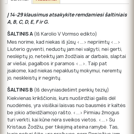
Į 14-29 klausimus atsakykite remdamiesi šaltiniais
A, B, C, D, E, F ir G.
ŠALTINIS A
(Iš Karolio V Vormso edikto)
Mes norime, kad niekas iš jūsų <...> nepriimtų <...>
Liuterio gyventi, neduotų jam nei valgyti, nei gerti,
neslėptų jo, neteiktų jam žodžiais ar darbais, slaptai
ar viešai, pagalbos ir paramos <...>. Taip pat
įsakome, kad niekas nepaklustų mokymui, neremtų
jo, neskleistų ir negintų.
ŠALTINIS B
(Iš devyniasdešimt penkių tezių)
Kiekvienas krikščionis, kurs nuoširdžiai gailis dėl
nuodėmės, yra visiškai laisvas nuo bausmės ir kaltės
be jokio atleidžiamojo rašto. <...> Pirmiau žmogus
turi verkti, kai kūne nėra sveikos vietos. <...> Su
Kristaus Žodžiu, per tikėjimą ateina ramybė. Tas,
kuris neturi šito, yra pražuvęs, nors Popiežius jam