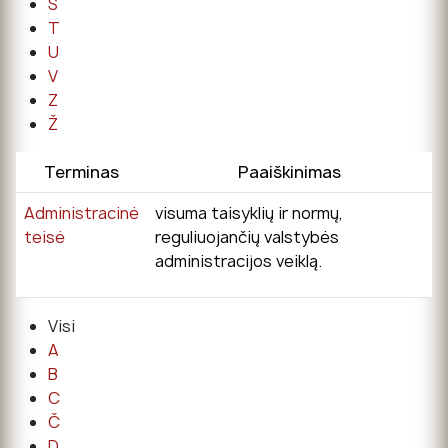
Š
T
U
V
Z
Ž
Terminas
Paaiškinimas
Administracinė
visuma taisyklių ir normų,
teisė
reguliuojančių valstybės
administracijos veiklą.
Visi
A
B
C
Č
D