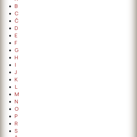
B
C
Č
D
E
F
G
H
I
J
K
L
M
N
O
P
R
S