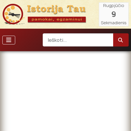
Rugpjūčio
9
Sekmadienis