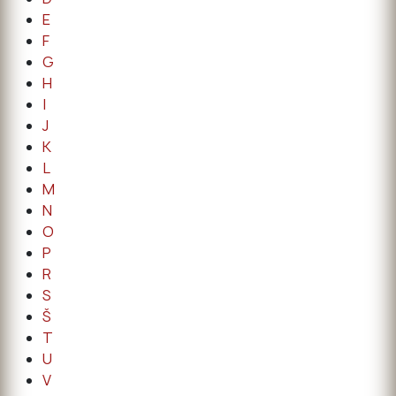
E
F
G
H
I
J
K
L
M
N
O
P
R
S
Š
T
U
V