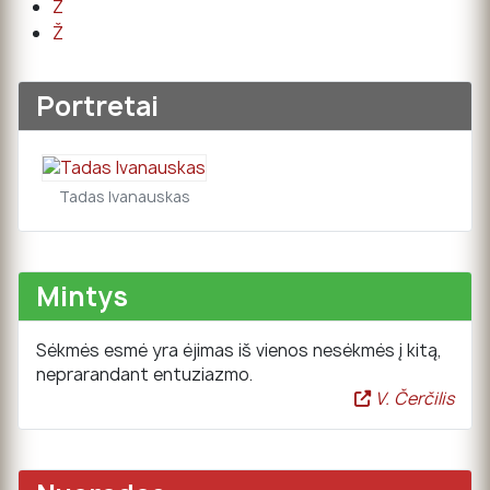
Z
Ž
Portretai
Tadas Ivanauskas
Mintys
Sėkmės esmė yra ėjimas iš vienos nesėkmės į kitą,
neprarandant entuziazmo.
V. Čerčilis