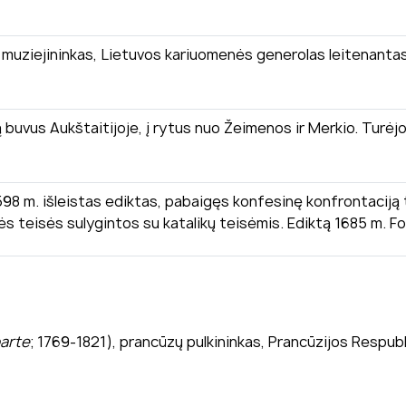
, muziejininkas, Lietuvos kariuomenės generolas leitenanta
 buvus Aukštaitijoje, į rytus nuo Žeimenos ir Merkio. Turėjo a
1598 m. išleistas ediktas, pabaigęs konfesinę konfrontacij
inės teisės sulygintos su katalikų teisėmis. Ediktą 1685 m. F
arte
; 1769-1821), prancūzų pulkininkas, Prancūzijos Respub