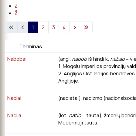
Z
Ž
1
2
3
4
Terminas
Nabobai
(angl.
nabob
iš hindi k.
nabab
– vie
1. Mogolų imperijos provincijų vald
2. Anglijos Ost Indijos bendrovės
Anglijoje.
Naciai
(nacistai), nacizmo (nacionalsocia
Nacija
(lot.
natio
– tauta), žmonių bendrij
Modernioji tauta.