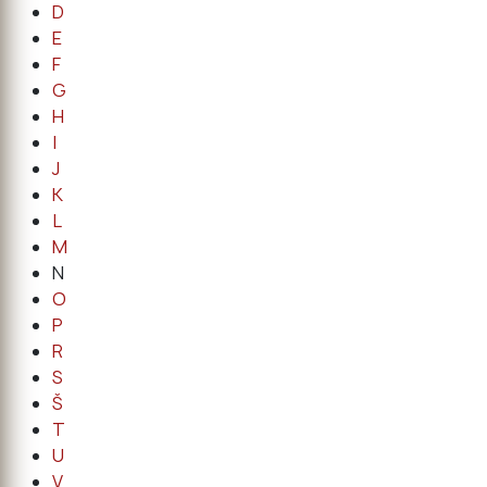
D
E
F
G
H
I
J
K
L
M
N
O
P
R
S
Š
T
U
V