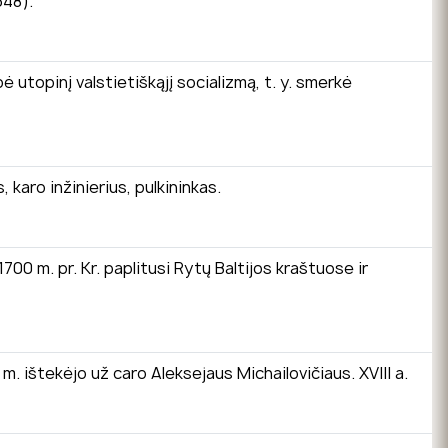
348).
bė utopinį valstietiškąjį socializmą, t. y. smerkė
karo inžinierius, pulkininkas.
0 m. pr. Kr. paplitusi Rytų Baltijos kraštuose ir
 m. ištekėjo už caro Aleksejaus Michailovičiaus. XVIII a.