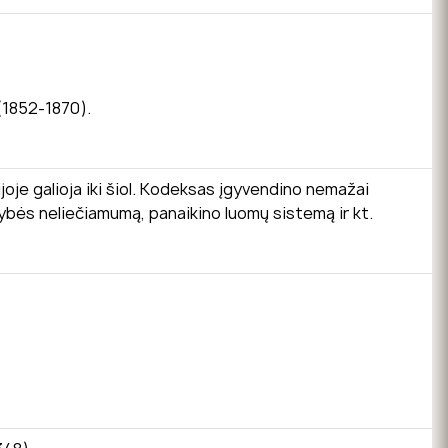
(1852-1870).
ijoje galioja iki šiol. Kodeksas įgyvendino nemažai
avybės neliečiamumą, panaikino luomų sistemą ir kt.