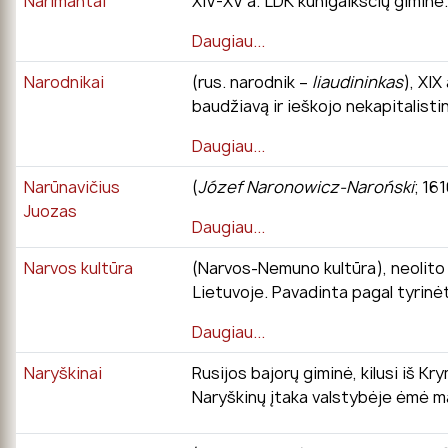
Narimantai
XIV-XV a. LDK kunigaikščių giminė
Daugiau...
Narodnikai
(rus. narodnik –
liaudininkas
), XIX
baudžiavą ir ieškojo nekapitalist
Daugiau...
Narūnavičius
(
Józef Naronowicz-Naroński
; 16
Juozas
Daugiau...
Narvos kultūra
(Narvos-Nemuno kultūra), neolito 
Lietuvoje. Pavadinta pagal tyrinėt
Daugiau...
Naryškinai
Rusijos bajorų giminė, kilusi iš Kr
Naryškinų įtaka valstybėje ėmė m