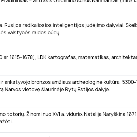
. Pradininkas – antrasis Gedimino sūnus Narimantas (mirė 1
 a. Rusijos radikaliosios inteligentijos judėjimo dalyviai. Skel
inės valstybės raidos būdų.
10 ar 1615-1678), LDK kartografas, matematikas, architektas, 
ir ankstyvojo bronzos amžiaus archeologinė kultūra, 5300-170
ą Narvos vietovę šiaurinėje Rytų Estijos dalyje.
ymo totorių. Žinomi nuo XVI a. vidurio. Natalija Naryškina 1671
ažėti.