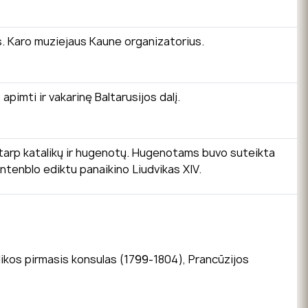
s. Karo muziejaus Kaune organizatorius.
pimti ir vakarinę Baltarusijos dalį.
ą tarp katalikų ir hugenotų. Hugenotams buvo suteikta
ontenblo ediktu panaikino Liudvikas XIV.
likos pirmasis konsulas (1799-1804), Prancūzijos