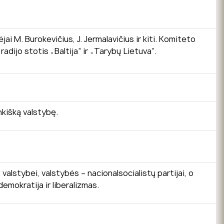
i M. Burokevičius, J. Jermalavičius ir kiti. Komiteto
adijo stotis „Baltija“ ir „Tarybų Lietuva“.
nkišką valstybę.
valstybei, valstybės – nacionalsocialistų partijai, o
demokratija ir liberalizmas.