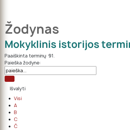
Žodynas
Mokyklinis istorijos term
Paaiškinta terminų: 91.
Paieška žodyne:
Visi
A
B
C
Č