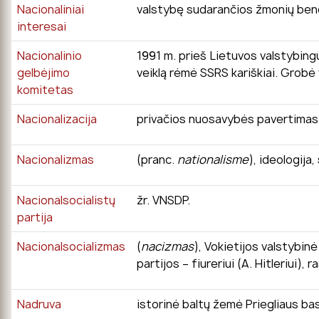
Nacionaliniai
valstybę sudarančios žmonių bendr
interesai
Nacionalinio
1991 m. prieš Lietuvos valstybingu
gelbėjimo
veiklą rėmė SSRS kariškiai. Grobė 
komitetas
Nacionalizacija
privačios nuosavybės pavertimas 
Nacionalizmas
(pranc.
nationalisme
), ideologija
Nacionalsocialistų
žr. VNSDP.
partija
Nacionalsocializmas
(
nacizmas
), Vokietijos valstybin
partijos – fiureriui (A. Hitleriui),
Nadruva
istorinė baltų žemė Priegliaus bas