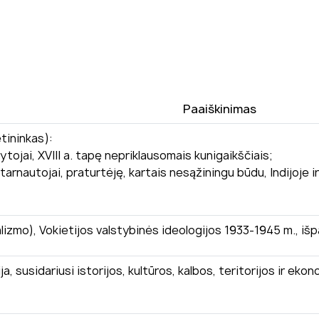
Paaiškinimas
tininkas):
ytojai, XVIII a. tapę nepriklausomais kunigaikščiais;
 tarnautojai, praturtėję, kartais nesąžiningu būdu, Indijoj
lizmo), Vokietijos valstybinės ideologijos 1933-1945 m., išpaž
a, susidariusi istorijos, kultūros, kalbos, teritorijos ir e