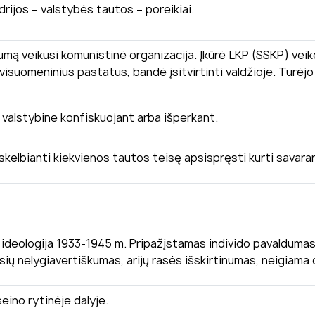
ijos – valstybės tautos – poreikiai.
mą veikusi komunistinė organizacija. Įkūrė LKP (SSKP) veikėja
visuomeninius pastatus, bandė įsitvirtinti valdžioje. Turėjo r
valstybine konfiskuojant arba išperkant.
, skelbianti kiekvienos tautos teisę apsispręsti kurti savara
ė ideologija 1933-1945 m. Pripažįstamas individo pavaldumas 
 rasių nelygiavertiškumas, arijų rasės išskirtinumas, neigiama 
eino rytinėje dalyje.