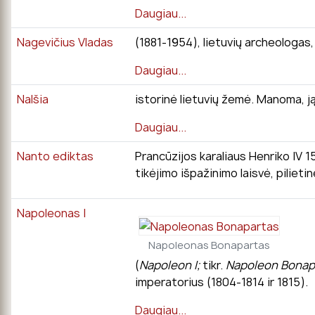
Daugiau...
Nagevičius Vladas
(1881-1954), lietuvių archeologas
Daugiau...
Nalšia
istorinė lietuvių žemė. Manoma, ją
Daugiau...
Nanto ediktas
Prancūzijos karaliaus Henriko IV 
tikėjimo išpažinimo laisvė, piliet
Napoleonas I
Napoleonas Bonapartas
(
Napoleon I;
tikr.
Napoleon Bonap
imperatorius (1804-1814 ir 1815).
Daugiau...