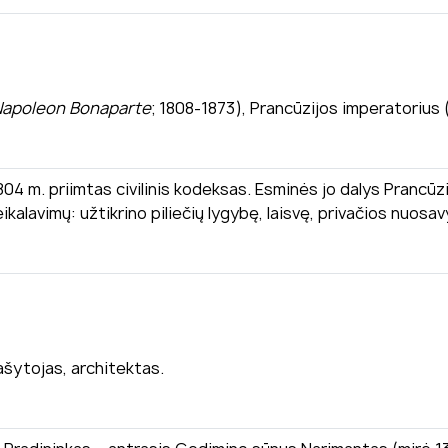
Napoleon Bonaparte
; 1808-1873), Prancūzijos imperatorius 
1804 m. priimtas civilinis kodeksas. Esminės jo dalys Prancūz
eikalavimų: užtikrino piliečių lygybę, laisvę, privačios nuos
ašytojas, architektas.