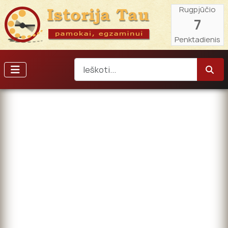
Rugpjūčio
7
Penktadienis