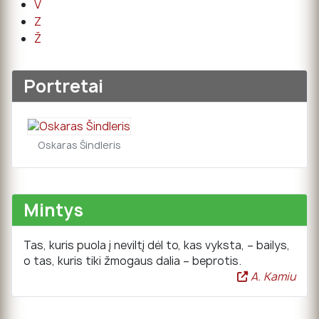
V
Z
Ž
Portretai
Oskaras Šindleris
Mintys
Tas, kuris puola į neviltį dėl to, kas vyksta, – bailys,
o tas, kuris tiki žmogaus dalia – beprotis.
A. Kamiu