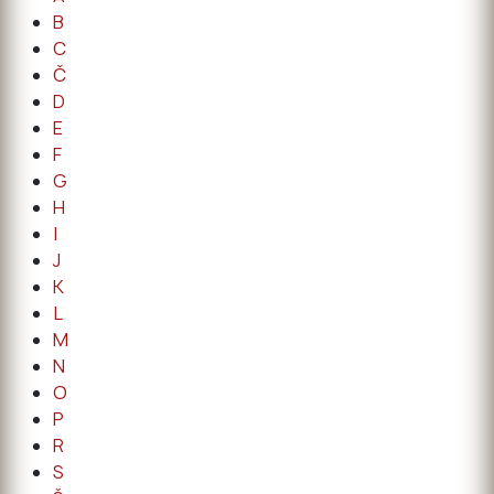
B
C
Č
D
E
F
G
H
I
J
K
L
M
N
O
P
R
S