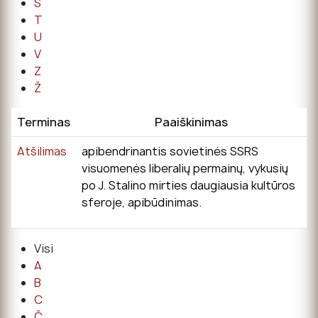
Š
T
U
V
Z
Ž
Terminas
Paaiškinimas
Atšilimas
apibendrinantis sovietinės SSRS
visuomenės liberalių permainų, vykusių
po J. Stalino mirties daugiausia kultūros
sferoje, apibūdinimas.
Visi
A
B
C
Č