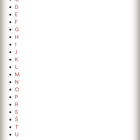
D
E
F
G
H
I
J
K
L
M
N
O
P
R
S
Š
T
U