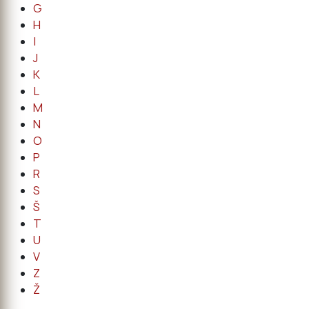
G
H
I
J
K
L
M
N
O
P
R
S
Š
T
U
V
Z
Ž