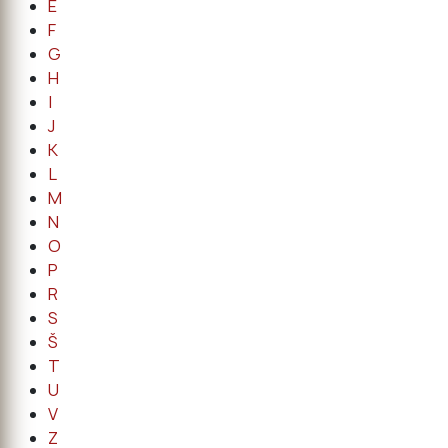
E
F
G
H
I
J
K
L
M
N
O
P
R
S
Š
T
U
V
Z