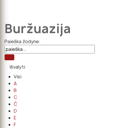
Buržuazija
Paieška žodyne:
Visi
A
B
C
Č
D
E
F