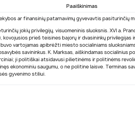
Paaiškinimas
rekybos ar finansinių patarnavimų gyvevavtis pasiturinčių m
rinčių jokių privilegijų, visuomeninis sluoksnis. XVI a. Pran
), kovojusios prieš teisines bajorų ir dvasininkų privilegija
 buvo vartojamas apibrėžti miesto socialiniams sluoksniams (į
uosavybės savininkus. K. Marksas, aiškindamas socialinius p
niai; ji politiškai atsidavusi pilietinėms ir politinėms revo
nęs ekonominiu saugumu, o ne politine laisve. Terminas sav
sės gyvenimo stiliui.