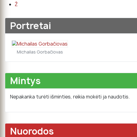
Ž
Portretai
Michailas Gorbačiovas
Mintys
Nepakanka turėti išminties, reikia mokėti ja naudotis.
Nuorodos