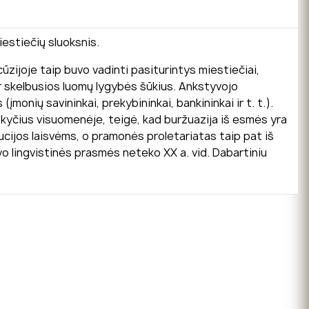
iestiečių sluoksnis.
cūzijoje taip buvo vadinti pasiturintys miestiečiai,
s ir skelbusios luomų lygybės šūkius. Ankstyvojo
monių savininkai, prekybininkai, bankininkai ir t. t.).
okyčius visuomenėje, teigė, kad buržuazija iš esmės yra
liucijos laisvėms, o pramonės proletariatas taip pat iš
o lingvistinės prasmės neteko XX a. vid. Dabartiniu