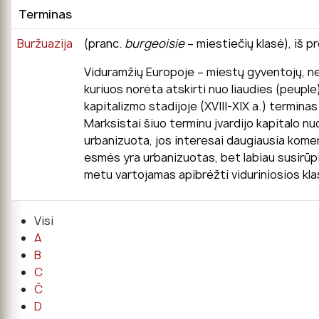
Terminas
Buržuazija
(pranc.
burgeoisie
– miestiečių klasė), iš p
Viduramžių Europoje – miestų gyventojų, netu
kuriuos norėta atskirti nuo liaudies (peuple
kapitalizmo stadijoje (XVIII-XIX a.) terminas
Marksistai šiuo terminu įvardijo kapitalo n
urbanizuota, jos interesai daugiausia komerci
esmės yra urbanizuotas, bet labiau susirūpi
metu vartojamas apibrėžti viduriniosios kla
Visi
A
B
C
Č
D