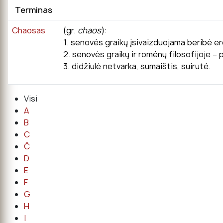
Terminas
Chaosas
(gr.
chaos
):
1. senovės graikų įsivaizduojama beribė erdv
2. senovės graikų ir romėnų filosofijoje 
3. didžiulė netvarka, sumaištis, suirutė.
Visi
A
B
C
Č
D
E
F
G
H
I