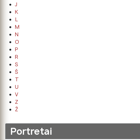
J
K
L
M
N
O
P
R
S
Š
T
U
V
Z
Ž
Portretai