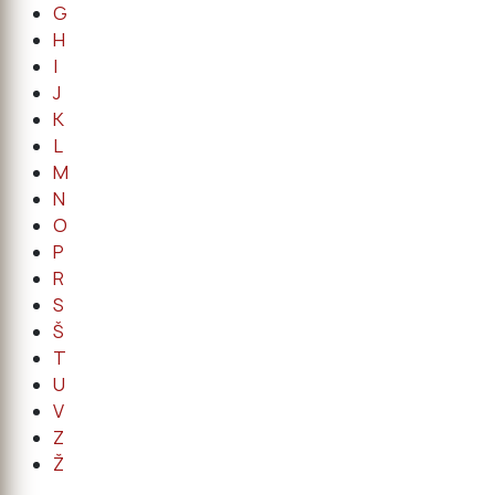
G
H
I
J
K
L
M
N
O
P
R
S
Š
T
U
V
Z
Ž