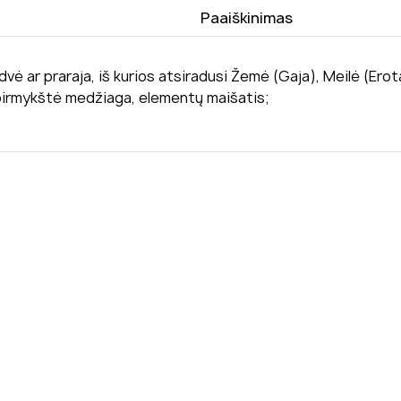
Paaiškinimas
ė ar praraja, iš kurios atsiradusi Žemė (Gaja), Meilė (Erotas)
– pirmykštė medžiaga, elementų maišatis;