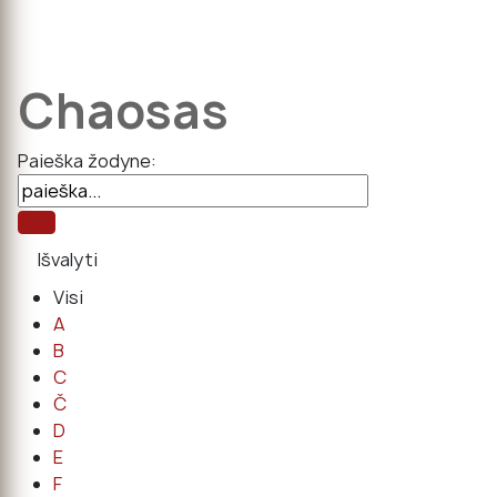
Chaosas
Paieška žodyne:
Visi
A
B
C
Č
D
E
F