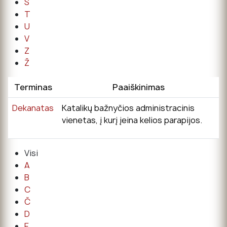
Š
T
U
V
Z
Ž
Terminas
Paaiškinimas
Dekanatas
Katalikų bažnyčios administracinis
vienetas, į kurį įeina kelios parapijos.
Visi
A
B
C
Č
D
E