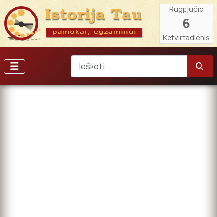
Rugpjūčio
6
Ketvirtadienis