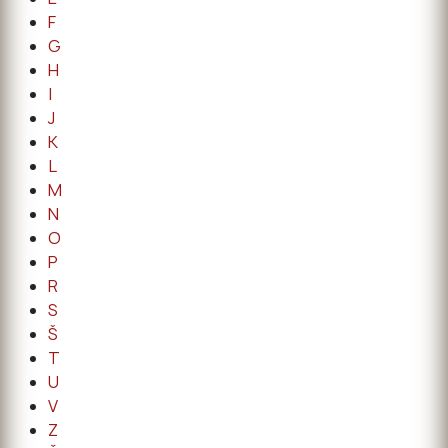
F
G
H
I
J
K
L
M
N
O
P
R
S
Š
T
U
V
Z