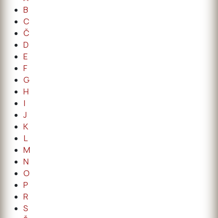
B
C
Č
D
E
F
G
H
I
J
K
L
M
N
O
P
R
S