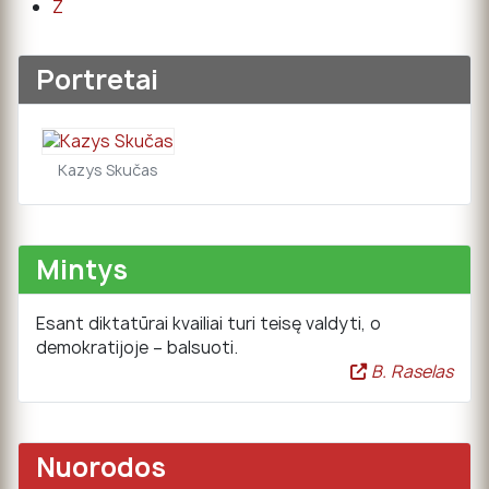
Ž
Portretai
Kazys Skučas
Mintys
Esant diktatūrai kvailiai turi teisę valdyti, o
demokratijoje – balsuoti.
B. Raselas
Nuorodos