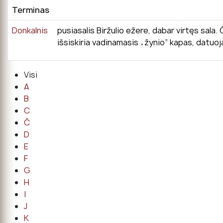
Terminas
Donkalnis
pusiasalis Biržulio ežere, dabar virtęs sala.
išsiskiria vadinamasis „žynio“ kapas, datuoj
Visi
A
B
C
Č
D
E
F
G
H
I
J
K