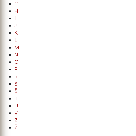
G
H
I
J
K
L
M
N
O
P
R
S
Š
T
U
V
Z
Ž