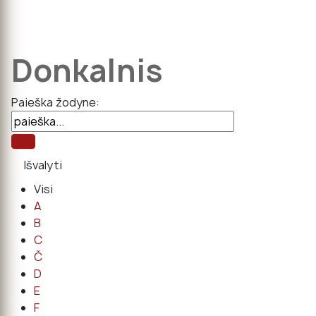
Donkalnis
Paieška žodyne:
Visi
A
B
C
Č
D
E
F