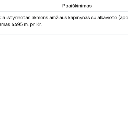
Paaiškinimas
 Čia ištyrinėtas akmens amžiaus kapinynas su alkaviete (apei
amas 4495 m. pr. Kr.