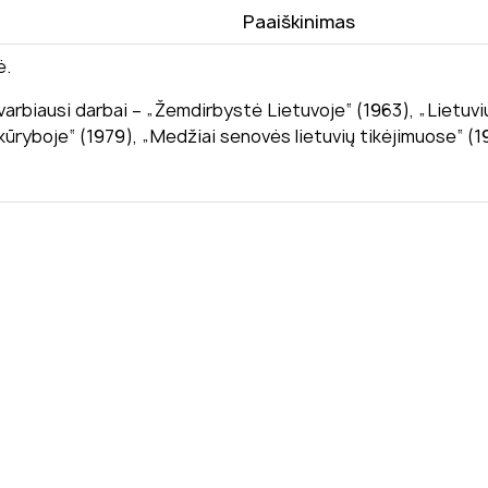
Paaiškinimas
ė.
rbiausi darbai – „Žemdirbystė Lietuvoje“ (1963), „Lietuvių ka
e kūryboje“ (1979), „Medžiai senovės lietuvių tikėjimuose“ (1