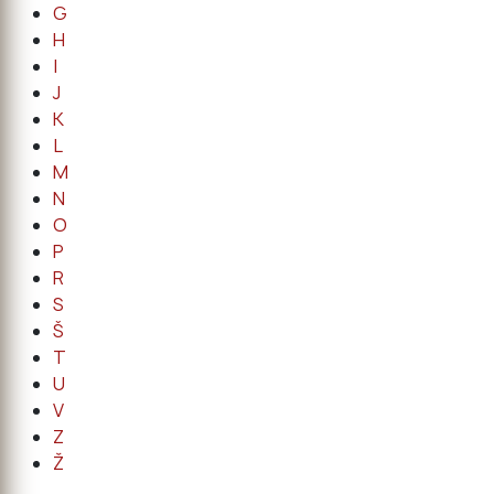
G
H
I
J
K
L
M
N
O
P
R
S
Š
T
U
V
Z
Ž