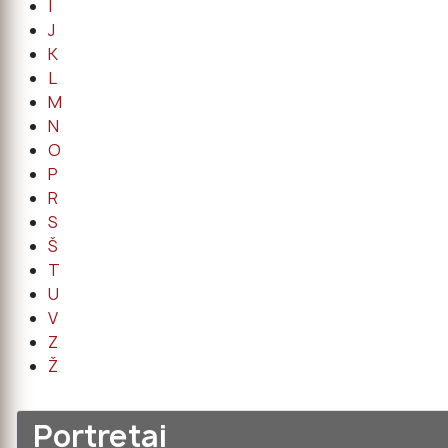
I
J
K
L
M
N
O
P
R
S
Š
T
U
V
Z
Ž
Portretai