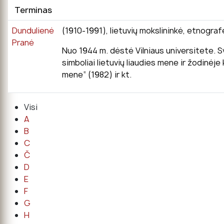
Terminas
Dundulienė
(1910-1991), lietuvių mokslininkė, etnograf
Pranė
Nuo 1944 m. dėstė Vilniaus universitete. Sva
simboliai lietuvių liaudies mene ir žodinėj
mene“ (1982) ir kt.
Visi
A
B
C
Č
D
E
F
G
H