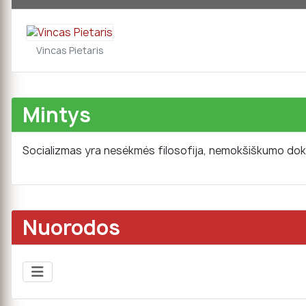
Vincas Pietaris
Mintys
Socializmas yra nesėkmės filosofija, nemokšiškumo doktri
Nuorodos