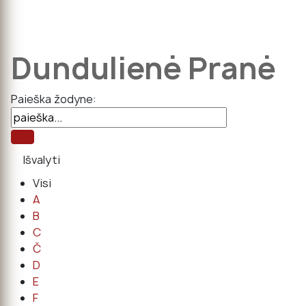
Dundulienė Pranė
Paieška žodyne:
Visi
A
B
C
Č
D
E
F