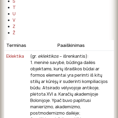
Š
T
U
V
Z
Ž
Terminas
Paaiškinimas
Eklektika
(gr.
eklektikos
– išrenkantis):
1. meninė savybė, būdinga dailės
objektams, kurių išraiškos būdai ar
formos elementai yra perimti iš kitų
stilių ar kūrėjų ir suderinti kompiliacijos
būdu. Atsirado vėlyvojoje antikoje,
plėtota XVI a. Karačių akademijoje
Bolonijoje. Ypač buvo paplitusi
manierizmo, akademizmo,
postmodernizmo dailėje;