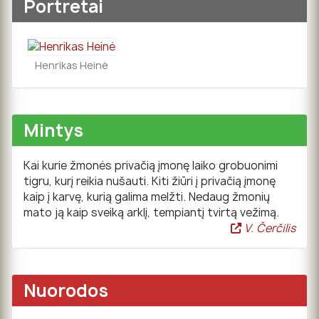
Portretai
Henrikas Heinė
Mintys
Kai kurie žmonės privačią įmonę laiko grobuonimi
tigru, kurį reikia nušauti. Kiti žiūri į privačią įmonę
kaip į karvę, kurią galima melžti. Nedaug žmonių
mato ją kaip sveiką arklį, tempiantį tvirtą vežimą.
V. Čerčilis
Nuorodos