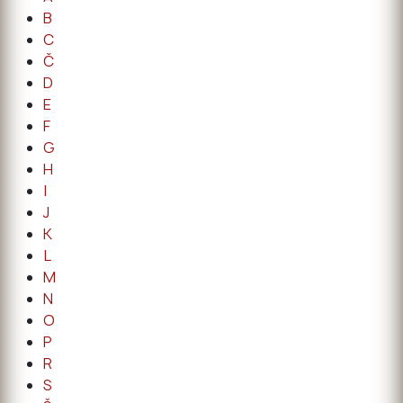
B
C
Č
D
E
F
G
H
I
J
K
L
M
N
O
P
R
S