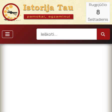
Rugpjūčio
8
Šeštadienis