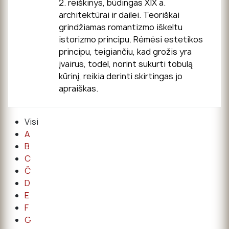
2. reiškinys, būdingas XIX a.
architektūrai ir dailei. Teoriškai
grindžiamas romantizmo iškeltu
istorizmo principu. Rėmėsi estetikos
principu, teigiančiu, kad grožis yra
įvairus, todėl, norint sukurti tobulą
kūrinį, reikia derinti skirtingas jo
apraiškas.
Visi
A
B
C
Č
D
E
F
G