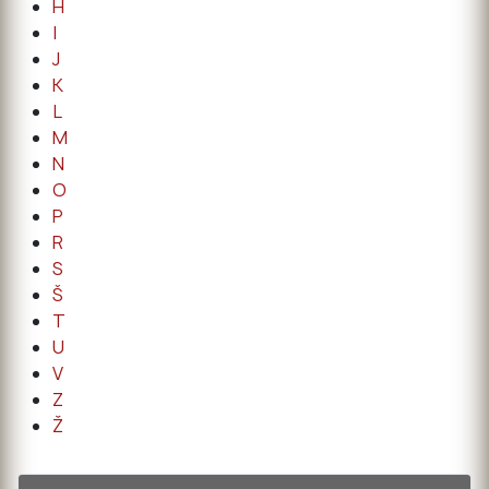
H
I
J
K
L
M
N
O
P
R
S
Š
T
U
V
Z
Ž