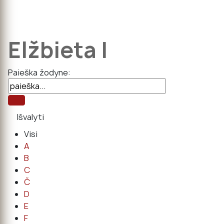
Elžbieta I
Paieška žodyne:
Visi
A
B
C
Č
D
E
F