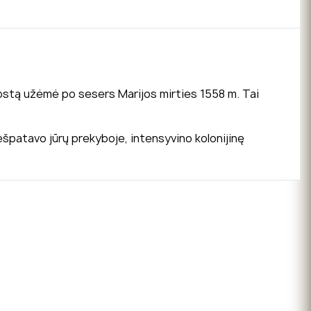
s sostą užėmė po sesers Marijos mirties 1558 m. Tai
ešpatavo jūrų prekyboje, intensyvino kolonijinę