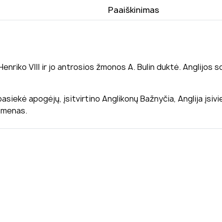
Paaiškinimas
 Henriko VIII ir jo antrosios žmonos A. Bulin duktė. Anglijo
siekė apogėjų, įsitvirtino Anglikonų Bažnyčia, Anglija įsivi
r menas.