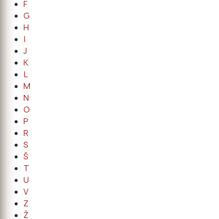
F
G
H
I
J
K
L
M
N
O
P
R
S
Š
T
U
V
Z
Ž