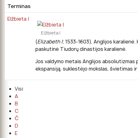
Terminas
Elžbieta I
Elžbieta I
(
Elizabeth I
; 1533-1603), Anglijos karalienė.
paskutinė Tiudorų dinastijos karalienė.
Jos valdymo metais Anglijos absoliutizmas pa
ekspansiją, suklestėjo mokslas, švietimas i
Visi
A
B
C
Č
D
E