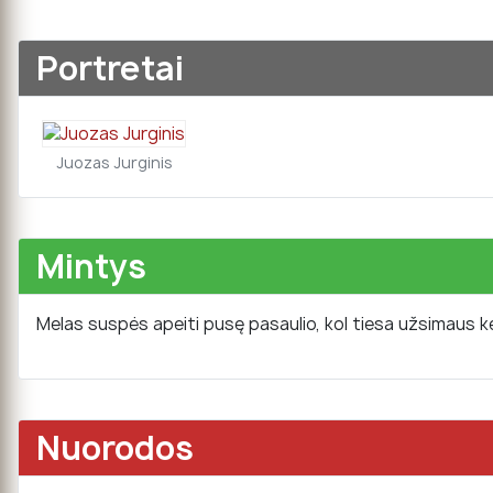
Portretai
Juozas Jurginis
Mintys
Melas suspės apeiti pusę pasaulio, kol tiesa užsimaus k
Nuorodos