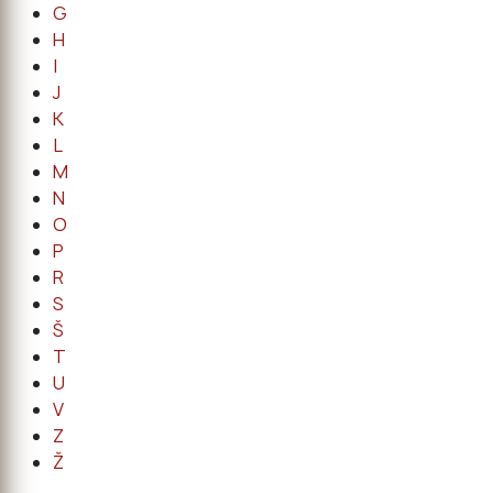
G
H
I
J
K
L
M
N
O
P
R
S
Š
T
U
V
Z
Ž