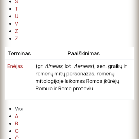
Š
T
U
V
Z
Ž
Terminas
Paaiškinimas
Enėjas
(gr.
Aineias
, lot.
Aeneas
), sen. graikų ir
romėnų mitų personažas, romėnų
mitologijoje laikomas Romos įkūrėjų
Romulo ir Remo protėviu.
Visi
A
B
C
Č