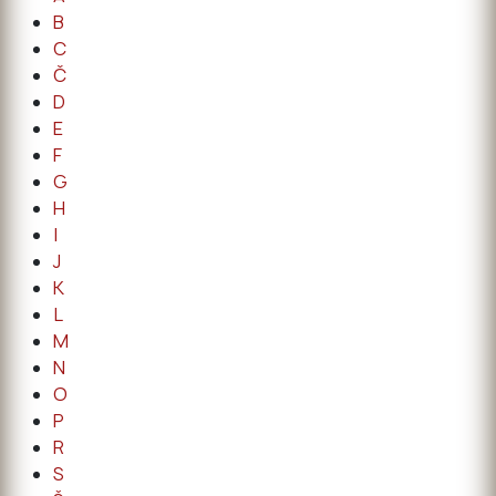
B
C
Č
D
E
F
G
H
I
J
K
L
M
N
O
P
R
S