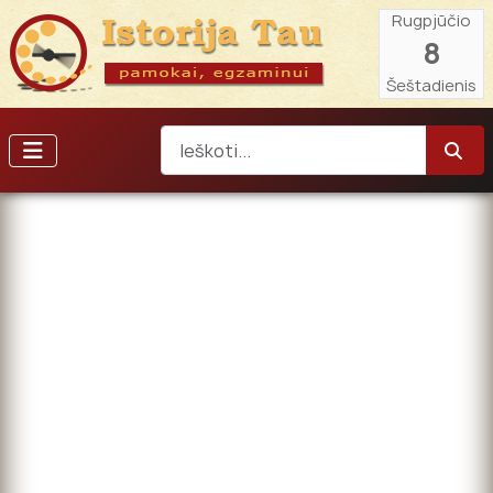
Rugpjūčio
8
Šeštadienis