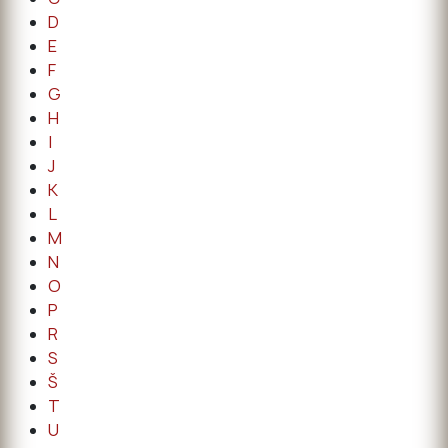
D
E
F
G
H
I
J
K
L
M
N
O
P
R
S
Š
T
U