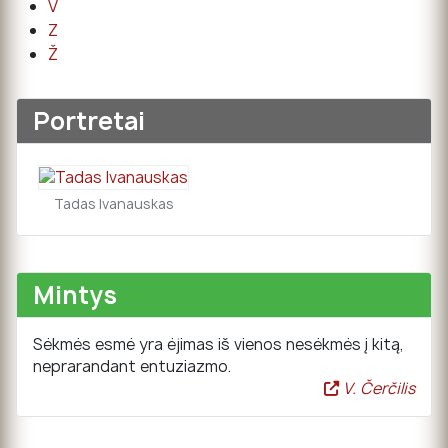
V
Z
Ž
Portretai
Tadas Ivanauskas
Mintys
Sėkmės esmė yra ėjimas iš vienos nesėkmės į kitą,
neprarandant entuziazmo.
V. Čerčilis