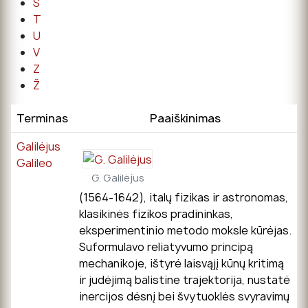
Š
T
U
V
Z
Ž
Terminas
Paaiškinimas
Galilėjus
Galileo
G. Galilėjus
(1564-1642), italų fizikas ir astronomas,
klasikinės fizikos pradininkas,
eksperimentinio metodo moksle kūrėjas.
Suformulavo reliatyvumo principą
mechanikoje, ištyrė laisvąjį kūnų kritimą
ir judėjimą balistine trajektorija, nustatė
inercijos dėsnį bei švytuoklės svyravimų