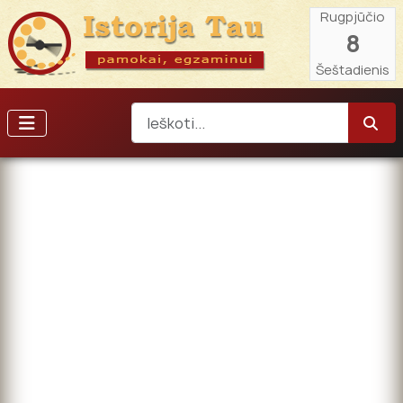
Rugpjūčio
8
Šeštadienis