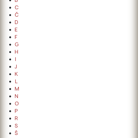
B
C
Č
D
E
F
G
H
I
J
K
L
M
N
O
P
R
S
Š