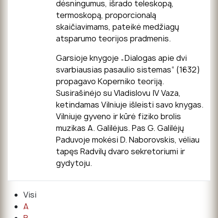
dėsningumus, išrado teleskopą,
termoskopą, proporcionalą
skaičiavimams, pateikė medžiagų
atsparumo teorijos pradmenis.
Garsioje knygoje „Dialogas apie dvi
svarbiausias pasaulio sistemas“ (1632)
propagavo Koperniko teoriją.
Susirašinėjo su Vladislovu IV Vaza,
ketindamas Vilniuje išleisti savo knygas.
Vilniuje gyveno ir kūrė fiziko brolis
muzikas A. Galilėjus. Pas G. Galilėjų
Paduvoje mokėsi D. Naborovskis, vėliau
tapęs Radvilų dvaro sekretoriumi ir
gydytoju.
Visi
A