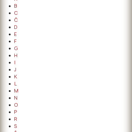
B
C
Č
D
E
F
G
H
I
J
K
L
M
N
O
P
R
S