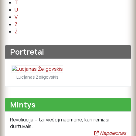
T
U
V
Z
Ž
Portretai
Lucjanas Želigovskis
Mintys
Revoliucija – tai viešoji nuomonė, kuri remiasi
durtuvais.
Napoleonas