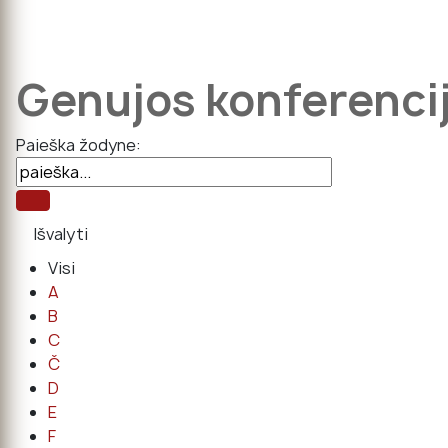
Genujos konferenci
Paieška žodyne:
Visi
A
B
C
Č
D
E
F