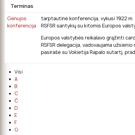
Terminas
Genujos
tarptautinė konferencija, vykusi 1922 m. 
konferencija
RSFSR santykių su kitomis Europos vals
Europos valstybės reikalavo grąžinti caro 
RSFSR delegacija, vadovaujama užsienio r
pasirašė su Vokietija Rapalo sutartį, prad
Visi
A
B
C
Č
D
E
F
G