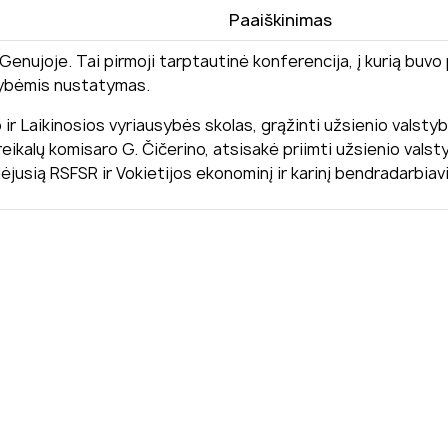
Paaiškinimas
Genujoje. Tai pirmoji tarptautinė konferencija, į kurią buvo 
tybėmis nustatymas.
ir Laikinosios vyriausybės skolas, grąžinti užsienio valstybių
eikalų komisaro G. Čičerino, atsisakė priimti užsienio vals
ėjusią RSFSR ir Vokietijos ekonominį ir karinį bendradarbiav