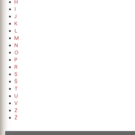
H
I
J
K
L
M
N
O
P
R
S
Š
T
U
V
Z
Ž