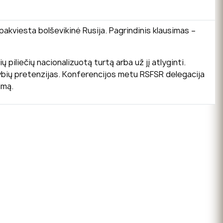
pakviesta bolševikinė Rusija. Pagrindinis klausimas –
 piliečių nacionalizuotą turtą arba už jį atlyginti.
tybių pretenzijas. Konferencijos metu RSFSR delegacija
imą.