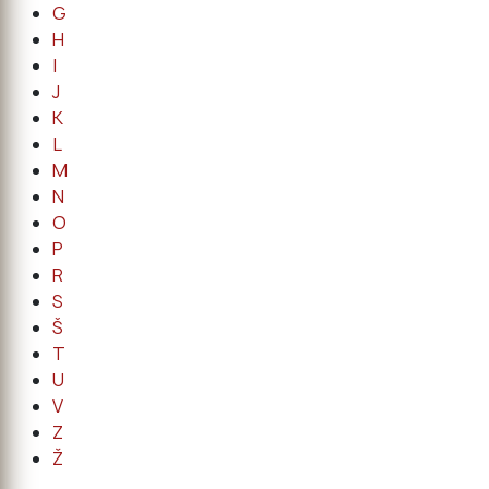
G
H
I
J
K
L
M
N
O
P
R
S
Š
T
U
V
Z
Ž