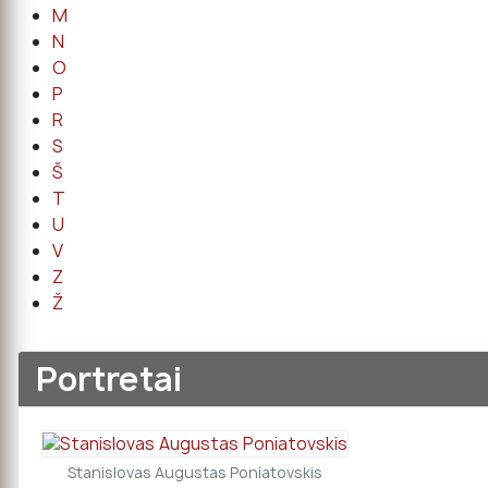
M
N
O
P
R
S
Š
T
U
V
Z
Ž
Portretai
Stanislovas Augustas Poniatovskis