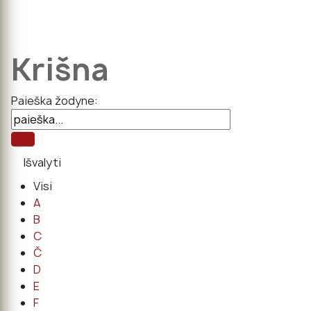
Krišna
Paieška žodyne:
Visi
A
B
C
Č
D
E
F