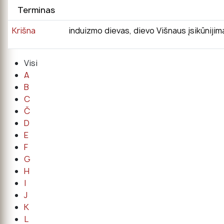
Terminas
Krišna
induizmo dievas, dievo Višnaus įsikūnijim
Visi
A
B
C
Č
D
E
F
G
H
I
J
K
L