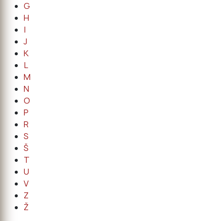
G
H
I
J
K
L
M
N
O
P
R
S
Š
T
U
V
Z
Ž