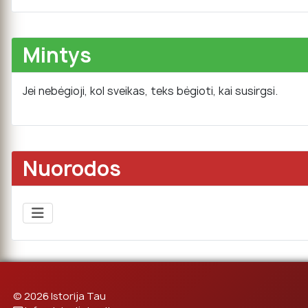
Mintys
Jei nebėgioji, kol sveikas, teks bėgioti, kai susirgsi.
Nuorodos
© 2026 Istorija Tau