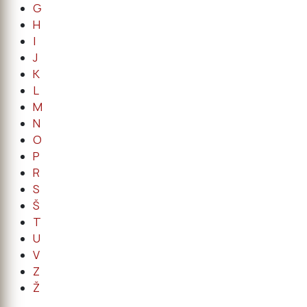
G
H
I
J
K
L
M
N
O
P
R
S
Š
T
U
V
Z
Ž