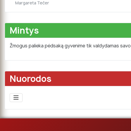
Margareta Tečer
Mintys
Žmogus palieka pėdsaką gyvenime tik valdydamas savo c
Nuorodos