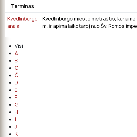
Terminas
Kvedlinburgo
Kvedlinburgo miesto metraštis, kuriame 
analai
m. ir apima laikotarpį nuo Šv. Romos impe
Visi
A
B
C
Č
D
E
F
G
H
I
J
K