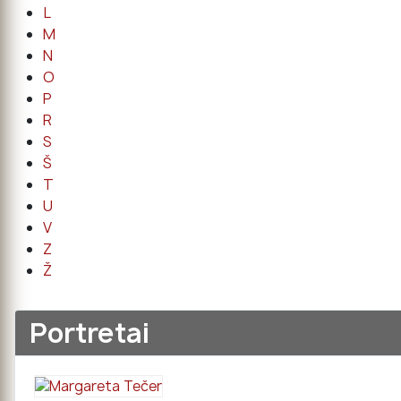
L
M
N
O
P
R
S
Š
T
U
V
Z
Ž
Portretai