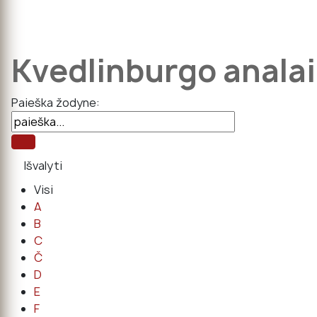
Kvedlinburgo analai
Paieška žodyne:
Visi
A
B
C
Č
D
E
F