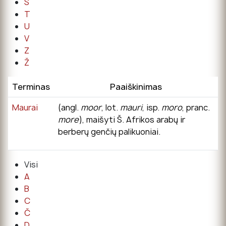
Š
T
U
V
Z
Ž
Terminas
Paaiškinimas
Maurai
(angl.
moor
, lot.
mauri
, isp.
moro
, pranc.
more
), maišyti Š. Afrikos arabų ir
berberų genčių palikuoniai.
Visi
A
B
C
Č
D