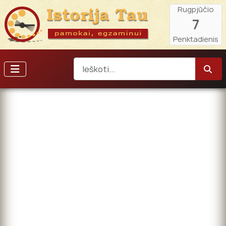
Rugpjūčio
7
Penktadienis