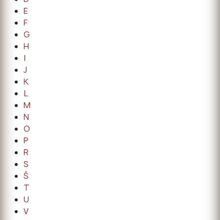
E
F
G
H
I
J
K
L
M
N
O
P
R
S
Š
T
U
V