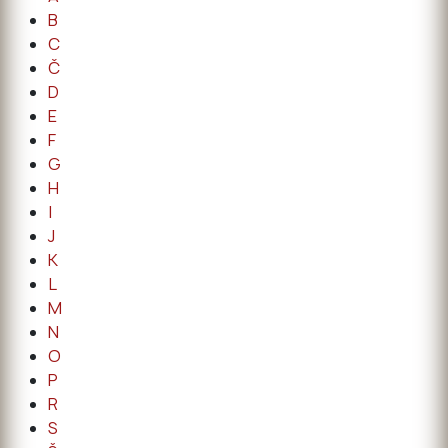
B
C
Č
D
E
F
G
H
I
J
K
L
M
N
O
P
R
S