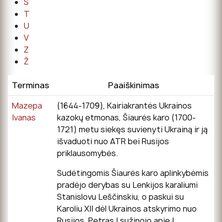
Š
T
U
V
Z
Ž
Terminas
Paaiškinimas
Mazepa
(1644-1709), Kairiakrantės Ukrainos
Ivanas
kazokų etmonas, Šiaurės karo (1700-
1721) metu siekęs suvienyti Ukrainą ir ją
išvaduoti nuo ATR bei Rusijos
priklausomybės.
Sudėtingomis Šiaurės karo aplinkybėmis
pradėjo derybas su Lenkijos karaliumi
Stanislovu Leščinskiu, o paskui su
Karoliu XII dėl Ukrainos atskyrimo nuo
Rusijos. Petras I sužinojo apie I.