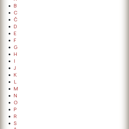
B
C
Č
D
E
F
G
H
I
J
K
L
M
N
O
P
R
S