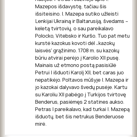
Mazepos išdavystę, tačiau šis
išsiteisino. I. Mazepa sutiko užleisti
Lenkijai Ukrainą ir Baltarusiją, švedams –
keletą tvirtovių, o sau pareikalavo
Polocko, Vitebsko ir Kuršo. Tuo pat metu
kurstė kazokus kovoti dėl „kazokų
laisvės' grąžinimo. 1708 m. su kazokų
būriu atvirai perėjo į Karolio XII pusę.
Mainais už etmono postą pasisiūlė
Petrui I išduoti Karolį XII, bet caras juo
nepatikėjo. Poltavos mūšyje I. Mazepa ir
jo kazokai dalyvavo švedų pusėje. Kartu
su Karoliu XII pabėgo į Turkijos tvirtovę
Benderus, pasiėmęs 2 statines aukso.
Petras I pareikalavo, kad turkai I. Mazepą
išduotų, bet šis netrukus Benderuose
mirė.