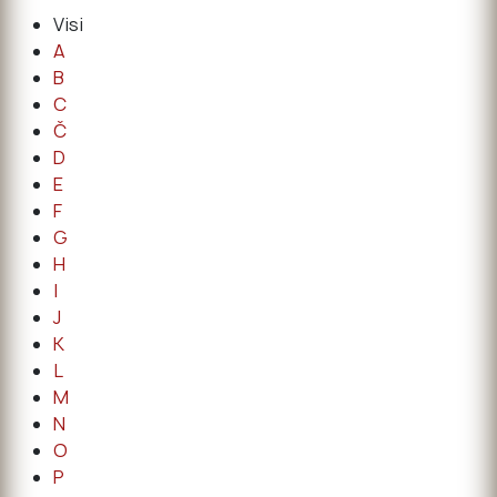
Visi
A
B
C
Č
D
E
F
G
H
I
J
K
L
M
N
O
P