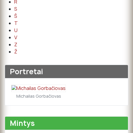
R
S
Š
T
U
V
Z
Ž
Portretai
Michailas Gorbačiovas
Mintys