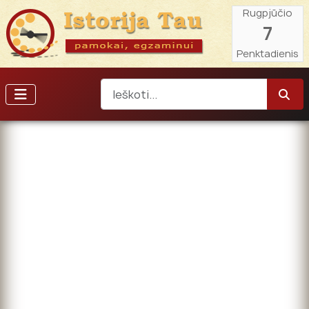
Rugpjūčio
7
Penktadienis