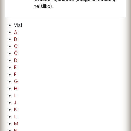
neišliko).
Visi
A
B
C
Č
D
E
F
G
H
I
J
K
L
M
N