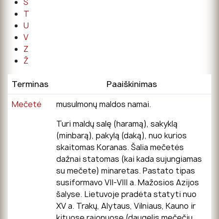
Š
T
U
V
Z
Ž
Terminas
Paaiškinimas
Mečetė
musulmonų maldos namai.
Turi maldų salę (haramą), sakyklą
(minbarą), pakylą (daką), nuo kurios
skaitomas Koranas. Šalia mečetės
dažnai statomas (kai kada sujungiamas
su mečete) minaretas. Pastato tipas
susiformavo VII-VIII a. Mažosios Azijos
šalyse. Lietuvoje pradėta statyti nuo
XV a. Trakų, Alytaus, Vilniaus, Kauno ir
kituose rajonuose (daugelis mečečių