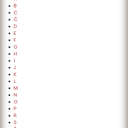
B
C
Č
D
E
F
G
H
I
J
K
L
M
N
O
P
R
S