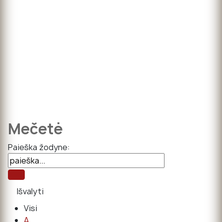
Mečetė
Paieška žodyne:
Visi
A