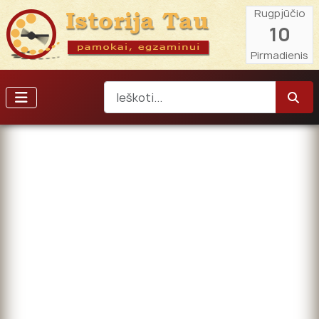
Rugpjūčio
10
Pirmadienis