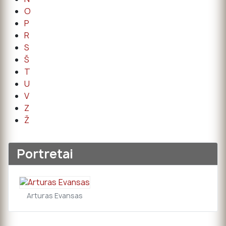
O
P
R
S
Š
T
U
V
Z
Ž
Portretai
Arturas Evansas