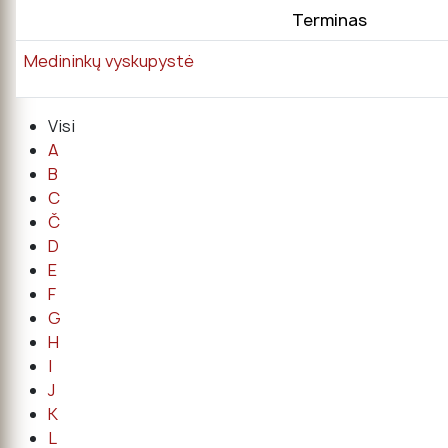
Terminas
Medininkų vyskupystė
Visi
A
B
C
Č
D
E
F
G
H
I
J
K
L