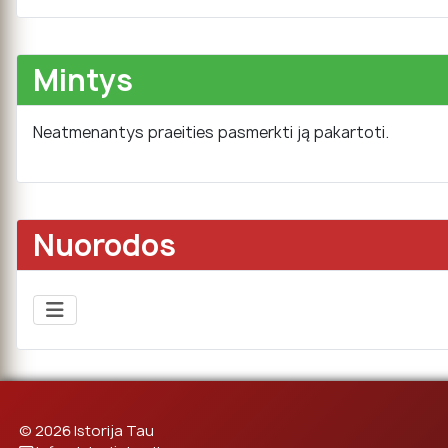
Mintys
Neatmenantys praeities pasmerkti ją pakartoti.
Nuorodos
© 2026 Istorija Tau