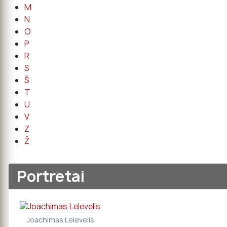
M
N
O
P
R
S
Š
T
U
V
Z
Ž
Portretai
Joachimas Lelevelis