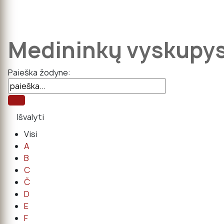
Medininkų vyskupy
Paieška žodyne:
Visi
A
B
C
Č
D
E
F