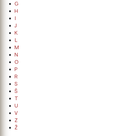
G
H
I
J
K
L
M
N
O
P
R
S
Š
T
U
V
Z
Ž