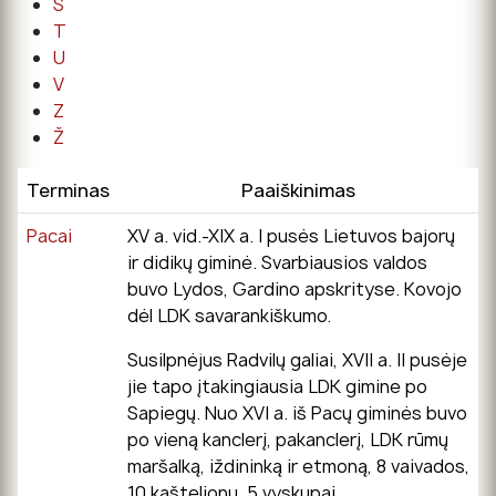
Š
T
U
V
Z
Ž
Terminas
Paaiškinimas
Pacai
XV a. vid.-XIX a. I pusės Lietuvos bajorų
ir didikų giminė. Svarbiausios valdos
buvo Lydos, Gardino apskrityse. Kovojo
dėl LDK savarankiškumo.
Susilpnėjus Radvilų galiai, XVII a. II pusėje
jie tapo įtakingiausia LDK gimine po
Sapiegų. Nuo XVI a. iš Pacų giminės buvo
po vieną kanclerį, pakanclerį, LDK rūmų
maršalką, iždininką ir etmoną, 8 vaivados,
10 kaštelionų, 5 vyskupai.