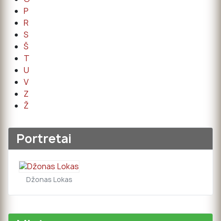
P
R
S
Š
T
U
V
Z
Ž
Portretai
Džonas Lokas