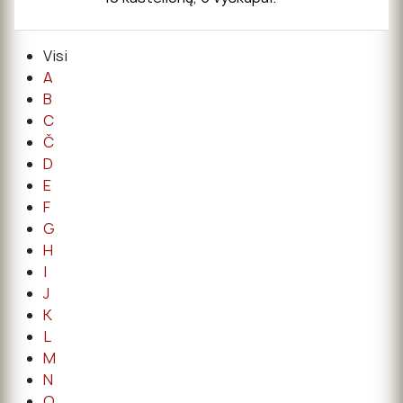
Visi
A
B
C
Č
D
E
F
G
H
I
J
K
L
M
N
O