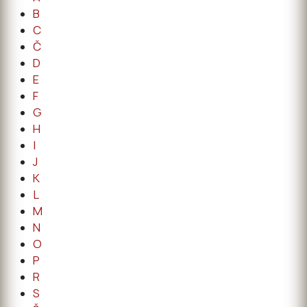
B
C
Č
D
E
F
G
H
I
J
K
L
M
N
O
P
R
S