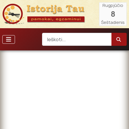
Rugpjūčio
8
Šeštadienis